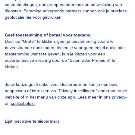
contentmetingen, doelgroepenonderzoek en ontwikkeling van
Veelgestelde vragen
diensten. Sommige advertentie partners kunnen ook je precieze
Contact
geolocatie hiervoor gebruiken.
Toegankelijkheid
Geef toestemming of betaal voor toegang
Gebruikersvoorwaarden
Door op "Gratis" te klikken, geef je toestemming voor alle
Adverteren
bovenstaande doeleinden. Indien je voor geen enkel doeleinde
toestemming wenst te geven, kun je kiezen voor een
Buienradar Team
advertentievrije ervaring door op “Buienradar Premium” te
klikken.
Privacy beleid
Cookie beleid
Jouw keuze geldt enkel voor Buienradar en kun je opnieuw
Privacy instellingen
aanpassen of intrekken via “Privacy-instellingen” onderaan onze
website of in het menu van onze app. Lees meer in ons
privacy-
Gratis weerdata
en
cookiebeleid
.
@BuienradarNL
Lijst met advertentiepartners
Buienradar
Buienradar