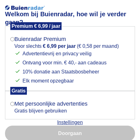
Welkom bij Buienradar, hoe wil je verder
gaan?
Premium € 6,99 / jaar
Mogen we je locatie gebruiken voor het
Ochtendgloren!
weer?
Buienradar Premium
Voor slechts
€ 6,99 per jaar
(€ 0,58 per maand)
Advertentievrij en privacy veilig
Ontvang voor min. € 40,- aan cadeaus
Indien je hier nog geen akkoord op hebt gegeven,
verschijnt er zo een pop-up uit je browser waarin
10% donatie aan Staatsbosbeheer
deze toestemming gevraagd wordt.
Elk moment opzegbaar
Gratis
Is goed, toon de popup
Met persoonlijke advertenties
Gratis blijven gebruiken
Instellingen
Nu niet, misschien later
Door: Nely V Frankenhuijzen
Gemaakt: 12-05-2026, 26x bekeken
Doorgaan
Gebruik je Safari en wil je niet elke dag deze pop-up zien?