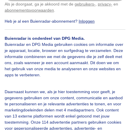
Als je doorgaat, ga je akkoord met de
gebruikers-
,
privacy-
en
Klik
hier
om dit aan te passen
abonnementsvoorwaarden
.
Heb je al een Buienradar-abonnement?
Inloggen
Bekijk slideshow
Buienradar is onderdeel van DPG Media.
Buienradar en DPG Media gebruiken cookies om informatie over
je apparaat, locatie, browser en surfgedrag te verzamelen. Deze
informatie combineren we met de gegevens die je zelf deelt met
ons, zoals wanneer je een account aanmaakt. Dit doen we om
Een moment geduld aub...
het gebruik van onze media te analyseren en onze websites en
apps te verbeteren.
Daarnaast kunnen we, als je hier toestemming voor geeft, je
gegevens gebruiken om onze content, communicatie en aanbod
te personaliseren en je relevante advertenties te tonen, en voor
Over Buienradar
marketingdoeleinden delen met 4 mediapartners. Ook content
van 13 externe platformen wordt enkel getoond met jouw
toestemming. Onze 114 advertentie partners gebruiken cookies
Bedrijfsgegevens
voor gepersonaliseerde advertenties, advertentie- en