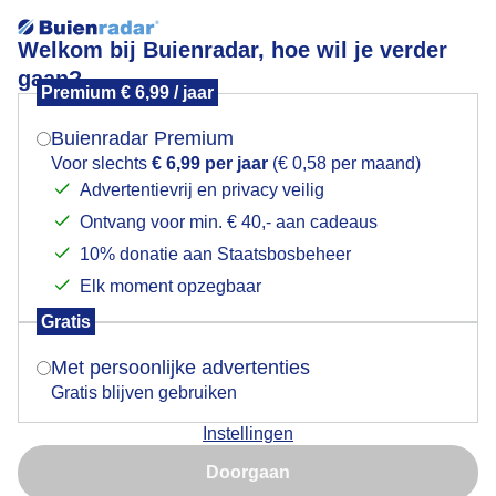
Welkom bij Buienradar, hoe wil je verder
gaan?
Premium € 6,99 / jaar
Mogen we je locatie gebruiken voor het
Onstuimige zonsopkomst op Texel
weer?
Buienradar Premium
Voor slechts
€ 6,99 per jaar
(€ 0,58 per maand)
Advertentievrij en privacy veilig
Ontvang voor min. € 40,- aan cadeaus
Indien je hier nog geen akkoord op hebt gegeven,
verschijnt er zo een pop-up uit je browser waarin
10% donatie aan Staatsbosbeheer
deze toestemming gevraagd wordt.
Elk moment opzegbaar
Gratis
Is goed, toon de popup
Met persoonlijke advertenties
Gratis blijven gebruiken
Dinsdagochtend op Texel dichtbij de Cocksdorp.
Instellingen
Nu niet, misschien later
Door: Frans Alderse Baas
Gemaakt: 12-05-2026, 15x bekeken
Doorgaan
Gebruik je Safari en wil je niet elke dag deze pop-up zien?