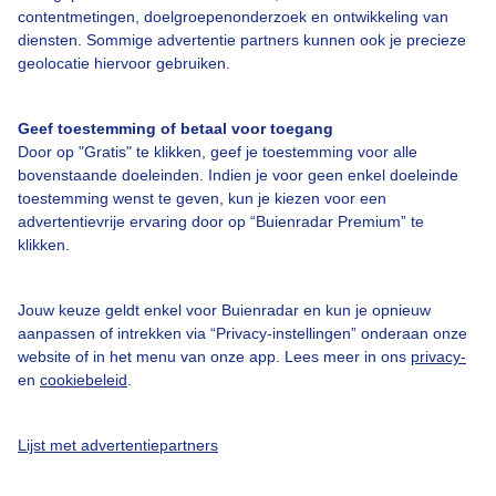
contentmetingen, doelgroepenonderzoek en ontwikkeling van
diensten. Sommige advertentie partners kunnen ook je precieze
Bedrijfsgegevens
geolocatie hiervoor gebruiken.
Veelgestelde vragen
Geef toestemming of betaal voor toegang
Contact
Door op "Gratis" te klikken, geef je toestemming voor alle
Toegankelijkheid
bovenstaande doeleinden. Indien je voor geen enkel doeleinde
toestemming wenst te geven, kun je kiezen voor een
Gebruikersvoorwaarden
advertentievrije ervaring door op “Buienradar Premium” te
klikken.
Adverteren
Buienradar Team
Jouw keuze geldt enkel voor Buienradar en kun je opnieuw
Privacy beleid
aanpassen of intrekken via “Privacy-instellingen” onderaan onze
website of in het menu van onze app. Lees meer in ons
privacy-
Cookie beleid
en
cookiebeleid
.
Privacy instellingen
Gratis weerdata
Lijst met advertentiepartners
@BuienradarNL