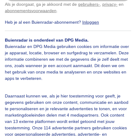
Als je doorgaat, ga je akkoord met de
gebruikers-
,
privacy-
en
Klik
hier
om dit aan te passen
abonnementsvoorwaarden
.
Heb je al een Buienradar-abonnement?
Inloggen
Wolken
Wind
Zonsopkomst
Buienradar is onderdeel van DPG Media.
Buienradar en DPG Media gebruiken cookies om informatie over
Bekijk slideshow
je apparaat, locatie, browser en surfgedrag te verzamelen. Deze
informatie combineren we met de gegevens die je zelf deelt met
ons, zoals wanneer je een account aanmaakt. Dit doen we om
het gebruik van onze media te analyseren en onze websites en
apps te verbeteren.
Een moment geduld aub...
Daarnaast kunnen we, als je hier toestemming voor geeft, je
gegevens gebruiken om onze content, communicatie en aanbod
te personaliseren en je relevante advertenties te tonen, en voor
marketingdoeleinden delen met 4 mediapartners. Ook content
van 13 externe platformen wordt enkel getoond met jouw
toestemming. Onze 114 advertentie partners gebruiken cookies
voor gepersonaliseerde advertenties, advertentie- en
Over Buienradar