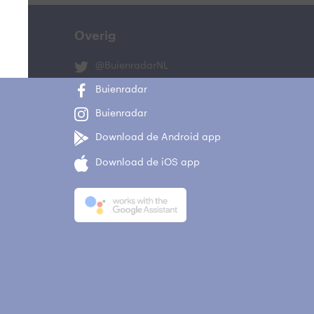
Overig
@BuienradarNL
Buienradar
Buienradar
Download de Android app
Download de iOS app