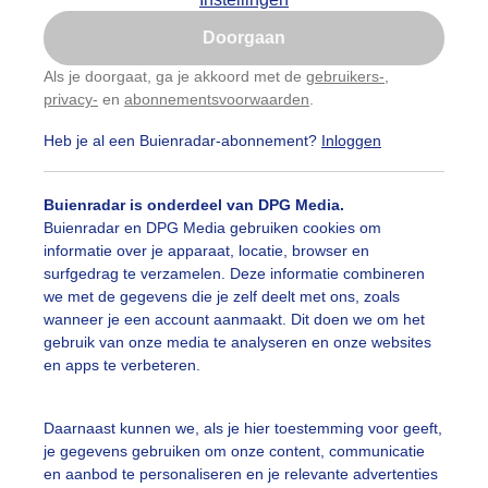
Is goed, toon de popup
Doorgaan
Nu niet, misschien later
Als je doorgaat, ga je akkoord met de
gebruikers-
,
privacy-
en
abonnementsvoorwaarden
.
Gebruik je Safari en wil je niet elke dag deze pop-up
zien?
Heb je al een Buienradar-abonnement?
Inloggen
Klik
hier
om dit aan te passen
Buienradar is onderdeel van DPG Media.
Buienradar en DPG Media gebruiken cookies om
informatie over je apparaat, locatie, browser en
surfgedrag te verzamelen. Deze informatie combineren
we met de gegevens die je zelf deelt met ons, zoals
wanneer je een account aanmaakt. Dit doen we om het
gebruik van onze media te analyseren en onze websites
en apps te verbeteren.
Daarnaast kunnen we, als je hier toestemming voor geeft,
je gegevens gebruiken om onze content, communicatie
en aanbod te personaliseren en je relevante advertenties