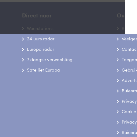
Direct naar
Over B
Weerstations
Bedrij
24 uurs radar
Veelge
Europa radar
Contac
7-daagse verwachting
Toegank
Satelliet Europa
Gebrui
Advert
Buienr
Privacy
Cookie
Privacy
Buienr