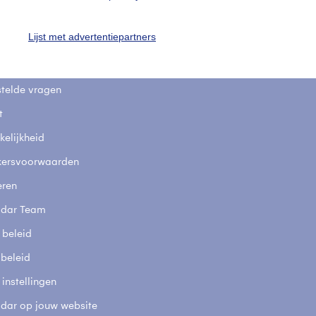
uienradar
Mijn weer
Lijst met advertentiepartners
fsgegevens
De Bilt
stelde vragen
t
elijkheid
kersvoorwaarden
eren
adar Team
 beleid
 beleid
 instellingen
adar op jouw website