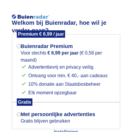
Reisinforma
Welkom bij Buienradar, hoe wil je
verder gaan?
Premium € 6,99 / jaar
Buienradar Premium
Voor slechts
€ 6,99 per jaar
(€ 0,58 per
wijd
Foto en video
Weerzine
maand)
Mogen we je locatie gebruiken voor
Advertentievrij en privacy veilig
het weer?
Zoeken in 
Ontvang voor min. € 40,- aan cadeaus
10% donatie aan Staatsbosbeheer
oterbloem
Elk moment opzegbaar
Indien je hier nog geen akkoord op hebt
Gratis
gegeven, verschijnt er zo een pop-up uit
je browser waarin deze toestemming
Met persoonlijke advertenties
gevraagd wordt.
Gratis blijven gebruiken
Instellingen