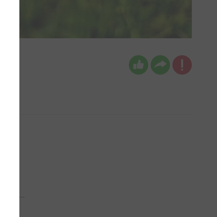
 aub...