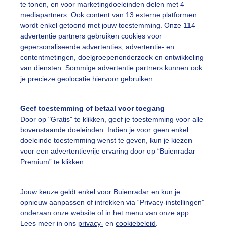
te tonen, en voor marketingdoeleinden delen met 4
mediapartners. Ook content van 13 externe platformen
wordt enkel getoond met jouw toestemming. Onze 114
advertentie partners gebruiken cookies voor
gepersonaliseerde advertenties, advertentie- en
d vold
contentmetingen, doelgroepenonderzoek en ontwikkeling
van diensten. Sommige advertentie partners kunnen ook
r: Thirza
Gemaakt: 11-05-2026, 50x bekeken
je precieze geolocatie hiervoor gebruiken.
ente
Zon
Wolken
Geef toestemming of betaal voor toegang
Door op "Gratis" te klikken, geef je toestemming voor alle
bovenstaande doeleinden. Indien je voor geen enkel
ekijk slideshow
doeleinde toestemming wenst te geven, kun je kiezen
voor een advertentievrije ervaring door op “Buienradar
Premium” te klikken.
Jouw keuze geldt enkel voor Buienradar en kun je
opnieuw aanpassen of intrekken via “Privacy-instellingen”
Een moment geduld
onderaan onze website of in het menu van onze app.
Lees meer in ons
privacy-
en
cookiebeleid
.