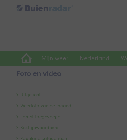
Mijn weer
Nederland
Wereld
Foto en video
B
Uitgelicht
Weerfoto van de maand
Laatst toegevoegd
Best gewaardeerd
Populaire categorieën