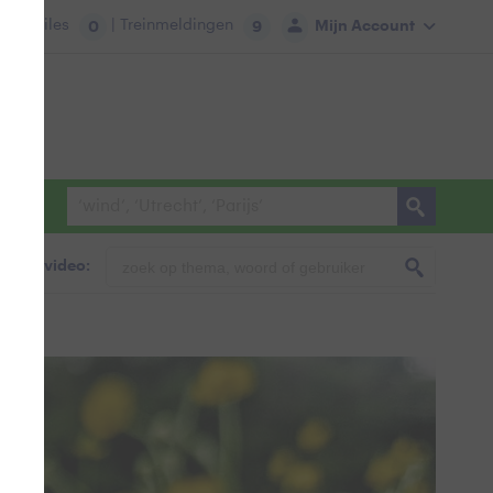
tie:
Files
| Treinmeldingen
Mijn Account
0
9
foto & video: