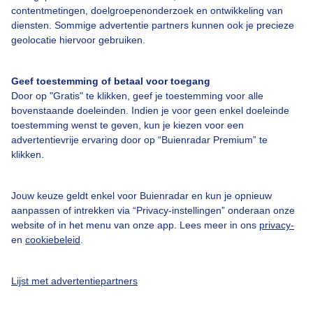
Bedrijfsgegevens
contentmetingen, doelgroepenonderzoek en ontwikkeling van
diensten. Sommige advertentie partners kunnen ook je precieze
Veelgestelde vragen
geolocatie hiervoor gebruiken.
Contact
Toegankelijkheid
Geef toestemming of betaal voor toegang
Door op "Gratis" te klikken, geef je toestemming voor alle
Gebruikersvoorwaarden
bovenstaande doeleinden. Indien je voor geen enkel doeleinde
Adverteren
toestemming wenst te geven, kun je kiezen voor een
advertentievrije ervaring door op “Buienradar Premium” te
Buienradar Team
klikken.
Privacy beleid
Cookie beleid
Jouw keuze geldt enkel voor Buienradar en kun je opnieuw
aanpassen of intrekken via “Privacy-instellingen” onderaan onze
Privacy instellingen
website of in het menu van onze app. Lees meer in ons
privacy-
en
cookiebeleid
.
Gratis weerdata
@BuienradarNL
Lijst met advertentiepartners
Buienradar