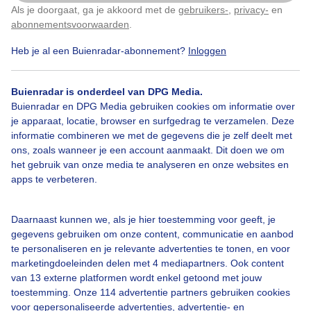
Als je doorgaat, ga je akkoord met de
gebruikers-
,
privacy-
en
Klik
hier
om dit aan te passen
Avond
Lente
Regen
abonnementsvoorwaarden
.
Heb je al een Buienradar-abonnement?
Inloggen
Bekijk slideshow
Buienradar is onderdeel van DPG Media.
Buienradar en DPG Media gebruiken cookies om informatie over
je apparaat, locatie, browser en surfgedrag te verzamelen. Deze
informatie combineren we met de gegevens die je zelf deelt met
ons, zoals wanneer je een account aanmaakt. Dit doen we om
het gebruik van onze media te analyseren en onze websites en
Een moment geduld aub...
apps te verbeteren.
Daarnaast kunnen we, als je hier toestemming voor geeft, je
gegevens gebruiken om onze content, communicatie en aanbod
te personaliseren en je relevante advertenties te tonen, en voor
marketingdoeleinden delen met 4 mediapartners. Ook content
Over Buienradar
van 13 externe platformen wordt enkel getoond met jouw
toestemming. Onze 114 advertentie partners gebruiken cookies
voor gepersonaliseerde advertenties, advertentie- en