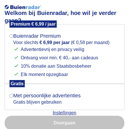
Welkom bij Buienradar, hoe wil je verder
gaan?
Premium € 6,99 / jaar
Mogen we je locatie gebruiken voor het
Buien vanavond
weer?
Buienradar Premium
Voor slechts
€ 6,99 per jaar
(€ 0,58 per maand)
Advertentievrij en privacy veilig
Ontvang voor min. € 40,- aan cadeaus
Indien je hier nog geen akkoord op hebt gegeven,
verschijnt er zo een pop-up uit je browser waarin
10% donatie aan Staatsbosbeheer
deze toestemming gevraagd wordt.
Elk moment opzegbaar
Gratis
Is goed, toon de popup
Buien
Met persoonlijke advertenties
Gratis blijven gebruiken
Door: Anne-Marie van Iersel
Gemaakt: 11-05-2026, 17x bekeken
Instellingen
Nu niet, misschien later
Doorgaan
Gebruik je Safari en wil je niet elke dag deze pop-up zien?