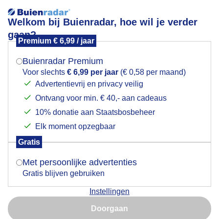
Welkom bij Buienradar, hoe wil je verder
gaan?
Premium € 6,99 / jaar
Mogen we je locatie gebruiken voor het
AVONDZON WOLKENLUCHT HOGE HEXEL
weer?
OVERIJSSEL 11 MEI
Buienradar Premium
Voor slechts
€ 6,99 per jaar
(€ 0,58 per maand)
Advertentievrij en privacy veilig
Ontvang voor min. € 40,- aan cadeaus
Indien je hier nog geen akkoord op hebt gegeven,
verschijnt er zo een pop-up uit je browser waarin
10% donatie aan Staatsbosbeheer
deze toestemming gevraagd wordt.
Elk moment opzegbaar
Gratis
Is goed, toon de popup
Met persoonlijke advertenties
Gratis blijven gebruiken
Instellingen
Nu niet, misschien later
Doorgaan
Gebruik je Safari en wil je niet elke dag deze pop-up zien?