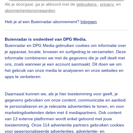
Als je doorgaat, ga je akkoord met de
gebruikers-
,
privacy-
en
Klik
hier
om dit aan te passen
abonnementsvoorwaarden
.
Door: Jannie Lukasse Fongers
Gemaakt: 11-05-2026, 45x bekeken
Heb je al een Buienradar-abonnement?
Inloggen
Buienradar is onderdeel van DPG Media.
Buienradar en DPG Media gebruiken cookies om informatie over
je apparaat, locatie, browser en surfgedrag te verzamelen. Deze
Bekijk slideshow
informatie combineren we met de gegevens die je zelf deelt met
ons, zoals wanneer je een account aanmaakt. Dit doen we om
het gebruik van onze media te analyseren en onze websites en
apps te verbeteren.
Daarnaast kunnen we, als je hier toestemming voor geeft, je
Een moment geduld aub...
gegevens gebruiken om onze content, communicatie en aanbod
te personaliseren en je relevante advertenties te tonen, en voor
marketingdoeleinden delen met 4 mediapartners. Ook content
van 13 externe platformen wordt enkel getoond met jouw
toestemming. Onze 114 advertentie partners gebruiken cookies
voor gepersonaliseerde advertenties, advertentie- en