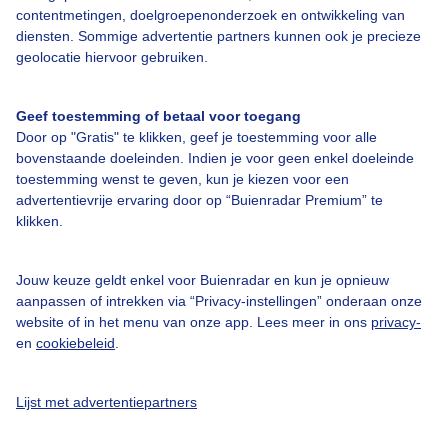
contentmetingen, doelgroepenonderzoek en ontwikkeling van
Over Buienradar
diensten. Sommige advertentie partners kunnen ook je precieze
geolocatie hiervoor gebruiken.
Bedrijfsgegevens
Geef toestemming of betaal voor toegang
Veelgestelde vragen
Door op "Gratis" te klikken, geef je toestemming voor alle
Contact
bovenstaande doeleinden. Indien je voor geen enkel doeleinde
toestemming wenst te geven, kun je kiezen voor een
Toegankelijkheid
advertentievrije ervaring door op “Buienradar Premium” te
Gebruikersvoorwaarden
klikken.
Adverteren
Jouw keuze geldt enkel voor Buienradar en kun je opnieuw
Buienradar Team
aanpassen of intrekken via “Privacy-instellingen” onderaan onze
website of in het menu van onze app. Lees meer in ons
privacy-
Privacy beleid
en
cookiebeleid
.
Cookie beleid
Privacy instellingen
Lijst met advertentiepartners
Gratis weerdata