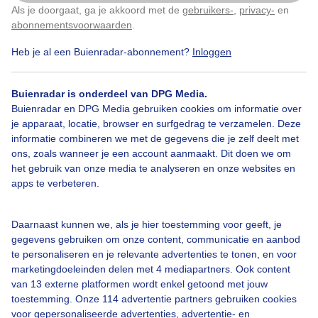
Als je doorgaat, ga je akkoord met de
gebruikers-
,
privacy-
en
Klik
hier
om dit aan te passen
abonnementsvoorwaarden
.
Door: Jannie Lukasse Fongers
Gemaakt: 11-05-2026, 43x bekeken
Heb je al een Buienradar-abonnement?
Inloggen
Buienradar is onderdeel van DPG Media.
Buienradar en DPG Media gebruiken cookies om informatie over
je apparaat, locatie, browser en surfgedrag te verzamelen. Deze
Bekijk slideshow
informatie combineren we met de gegevens die je zelf deelt met
ons, zoals wanneer je een account aanmaakt. Dit doen we om
het gebruik van onze media te analyseren en onze websites en
apps te verbeteren.
Daarnaast kunnen we, als je hier toestemming voor geeft, je
Een moment geduld aub...
gegevens gebruiken om onze content, communicatie en aanbod
te personaliseren en je relevante advertenties te tonen, en voor
marketingdoeleinden delen met 4 mediapartners. Ook content
van 13 externe platformen wordt enkel getoond met jouw
toestemming. Onze 114 advertentie partners gebruiken cookies
voor gepersonaliseerde advertenties, advertentie- en