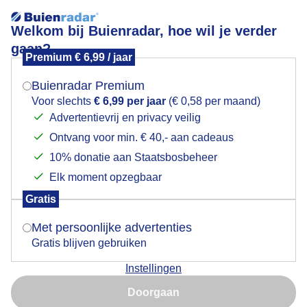
Welkom bij Buienradar, hoe wil je verder
gaan?
Premium € 6,99 / jaar
Mogen we je locatie gebruiken voor het
BUIENLUCHT AVONDLICHT REFLECTIE HOGE HEXEL
weer?
OVERIJSSEL 11 MEI
Buienradar Premium
Voor slechts
€ 6,99 per jaar
(€ 0,58 per maand)
Advertentievrij en privacy veilig
Ontvang voor min. € 40,- aan cadeaus
Indien je hier nog geen akkoord op hebt gegeven,
verschijnt er zo een pop-up uit je browser waarin
10% donatie aan Staatsbosbeheer
deze toestemming gevraagd wordt.
Elk moment opzegbaar
Gratis
Is goed, toon de popup
Met persoonlijke advertenties
Gratis blijven gebruiken
Instellingen
Nu niet, misschien later
Doorgaan
Gebruik je Safari en wil je niet elke dag deze pop-up zien?