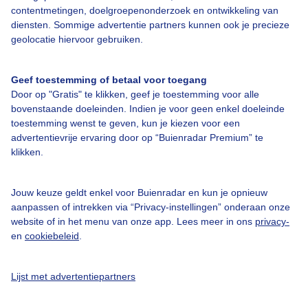
contentmetingen, doelgroepenonderzoek en ontwikkeling van
Over Buienradar
diensten. Sommige advertentie partners kunnen ook je precieze
geolocatie hiervoor gebruiken.
Bedrijfsgegevens
Geef toestemming of betaal voor toegang
Veelgestelde vragen
Door op "Gratis" te klikken, geef je toestemming voor alle
Contact
bovenstaande doeleinden. Indien je voor geen enkel doeleinde
toestemming wenst te geven, kun je kiezen voor een
Toegankelijkheid
advertentievrije ervaring door op “Buienradar Premium” te
Gebruikersvoorwaarden
klikken.
Adverteren
Jouw keuze geldt enkel voor Buienradar en kun je opnieuw
Buienradar Team
aanpassen of intrekken via “Privacy-instellingen” onderaan onze
website of in het menu van onze app. Lees meer in ons
privacy-
Privacy beleid
en
cookiebeleid
.
Cookie beleid
Privacy instellingen
Lijst met advertentiepartners
Gratis weerdata