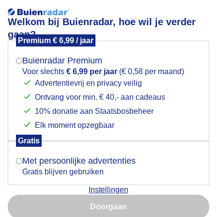
Welkom bij Buienradar, hoe wil je verder
gaan?
Premium € 6,99 / jaar
Mogen we je locatie gebruiken voor het
Zandstorm
weer?
Buienradar Premium
Voor slechts
€ 6,99 per jaar
(€ 0,58 per maand)
Advertentievrij en privacy veilig
Ontvang voor min. € 40,- aan cadeaus
Indien je hier nog geen akkoord op hebt gegeven,
verschijnt er zo een pop-up uit je browser waarin
10% donatie aan Staatsbosbeheer
deze toestemming gevraagd wordt.
Elk moment opzegbaar
Gratis
Is goed, toon de popup
Met persoonlijke advertenties
Gratis blijven gebruiken
Flinke opwaaiende zand door de harde wind
Instellingen
vanmiddag bij De Knipe Friesland
Nu niet, misschien later
Doorgaan
Door: Albert Thibaudier
Gemaakt: 11-05-2026, 33x bekeken
Gebruik je Safari en wil je niet elke dag deze pop-up zien?