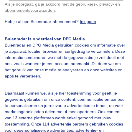
Als je doorgaat, ga je akkoord met de
gebruikers-
,
privacy-
en
Klik
hier
om dit aan te passen
abonnementsvoorwaarden
.
Heb je al een Buienradar-abonnement?
Inloggen
Zandstorm
Lente
Wind
Buienradar is onderdeel van DPG Media.
Buienradar en DPG Media gebruiken cookies om informatie over
je apparaat, locatie, browser en surfgedrag te verzamelen. Deze
Bekijk slideshow
informatie combineren we met de gegevens die je zelf deelt met
ons, zoals wanneer je een account aanmaakt. Dit doen we om
het gebruik van onze media te analyseren en onze websites en
apps te verbeteren.
Een moment geduld aub...
Daarnaast kunnen we, als je hier toestemming voor geeft, je
gegevens gebruiken om onze content, communicatie en aanbod
te personaliseren en je relevante advertenties te tonen, en voor
marketingdoeleinden delen met 4 mediapartners. Ook content
van 13 externe platformen wordt enkel getoond met jouw
toestemming. Onze 114 advertentie partners gebruiken cookies
voor gepersonaliseerde advertenties, advertentie- en