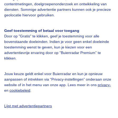
Over Buienradar
contentmetingen, doelgroepenonderzoek en ontwikkeling van
diensten. Sommige advertentie partners kunnen ook je precieze
geolocatie hiervoor gebruiken.
Bedrijfsgegevens
Veelgestelde vragen
Geef toestemming of betaal voor toegang
Door op "Gratis" te klikken, geef je toestemming voor alle
Contact
bovenstaande doeleinden. Indien je voor geen enkel doeleinde
Toegankelijkheid
toestemming wenst te geven, kun je kiezen voor een
advertentievrije ervaring door op “Buienradar Premium” te
Gebruikersvoorwaarden
klikken.
Adverteren
Buienradar Team
Jouw keuze geldt enkel voor Buienradar en kun je opnieuw
aanpassen of intrekken via “Privacy-instellingen” onderaan onze
Privacy beleid
website of in het menu van onze app. Lees meer in ons
privacy-
en
cookiebeleid
.
Cookie beleid
Privacy instellingen
Lijst met advertentiepartners
Gratis weerdata