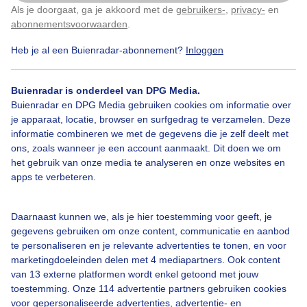
Als je doorgaat, ga je akkoord met de
gebruikers-
,
privacy-
en
Klik
hier
om dit aan te passen
abonnementsvoorwaarden
.
Heb je al een Buienradar-abonnement?
Inloggen
Lente
Buienradar is onderdeel van DPG Media.
Buienradar en DPG Media gebruiken cookies om informatie over
Bekijk slideshow
je apparaat, locatie, browser en surfgedrag te verzamelen. Deze
informatie combineren we met de gegevens die je zelf deelt met
ons, zoals wanneer je een account aanmaakt. Dit doen we om
het gebruik van onze media te analyseren en onze websites en
apps te verbeteren.
Een moment geduld aub...
Daarnaast kunnen we, als je hier toestemming voor geeft, je
gegevens gebruiken om onze content, communicatie en aanbod
te personaliseren en je relevante advertenties te tonen, en voor
marketingdoeleinden delen met 4 mediapartners. Ook content
van 13 externe platformen wordt enkel getoond met jouw
toestemming. Onze 114 advertentie partners gebruiken cookies
voor gepersonaliseerde advertenties, advertentie- en
Over Buienradar