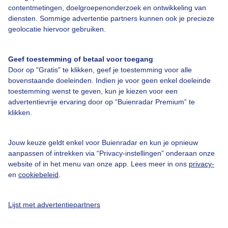
contentmetingen, doelgroepenonderzoek en ontwikkeling van
diensten. Sommige advertentie partners kunnen ook je precieze
Bedrijfsgegevens
geolocatie hiervoor gebruiken.
Veelgestelde vragen
Geef toestemming of betaal voor toegang
Contact
Door op "Gratis" te klikken, geef je toestemming voor alle
Toegankelijkheid
bovenstaande doeleinden. Indien je voor geen enkel doeleinde
toestemming wenst te geven, kun je kiezen voor een
Gebruikersvoorwaarden
advertentievrije ervaring door op “Buienradar Premium” te
klikken.
Adverteren
Buienradar Team
Jouw keuze geldt enkel voor Buienradar en kun je opnieuw
Privacy beleid
aanpassen of intrekken via “Privacy-instellingen” onderaan onze
website of in het menu van onze app. Lees meer in ons
privacy-
Cookie beleid
en
cookiebeleid
.
Privacy instellingen
Gratis weerdata
Lijst met advertentiepartners
@BuienradarNL