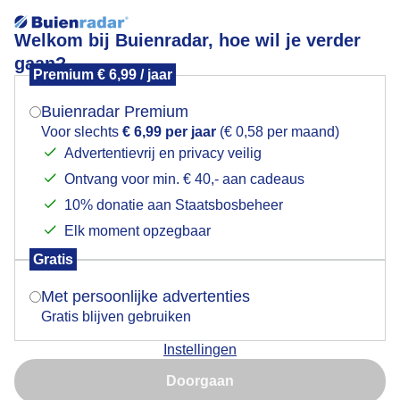
Welkom bij Buienradar, hoe wil je verder
gaan?
Premium € 6,99 / jaar
Mogen we je locatie gebruiken voor het
regenboog
weer?
Buienradar Premium
Voor slechts
€ 6,99 per jaar
(€ 0,58 per maand)
Advertentievrij en privacy veilig
Ontvang voor min. € 40,- aan cadeaus
Indien je hier nog geen akkoord op hebt gegeven,
verschijnt er zo een pop-up uit je browser waarin
10% donatie aan Staatsbosbeheer
deze toestemming gevraagd wordt.
Elk moment opzegbaar
Gratis
Is goed, toon de popup
Met persoonlijke advertenties
Gratis blijven gebruiken
regenboog
Instellingen
Nu niet, misschien later
Door: werner de vliegere
Gemaakt: 11-05-2026, 24x bekeken
Doorgaan
Gebruik je Safari en wil je niet elke dag deze pop-up zien?