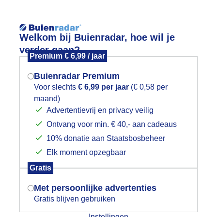
Reisinforma
Welkom bij Buienradar, hoe wil je
verder gaan?
Premium € 6,99 / jaar
Buienradar Premium
Voor slechts
€ 6,99 per jaar
(€ 0,58 per
wijd
Foto en video
Weerzine
maand)
Mogen we je locatie gebruiken voor
Advertentievrij en privacy veilig
het weer?
Zoeken in 
Ontvang voor min. € 40,- aan cadeaus
10% donatie aan Staatsbosbeheer
onsopkomst IJsselmeer
Elk moment opzegbaar
Indien je hier nog geen akkoord op hebt
Gratis
gegeven, verschijnt er zo een pop-up uit
je browser waarin deze toestemming
Met persoonlijke advertenties
gevraagd wordt.
Gratis blijven gebruiken
Instellingen