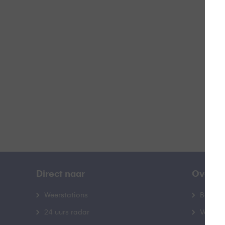
L
B
Direct naar
Over B
Weerstations
Bedrij
24 uurs radar
Veelge