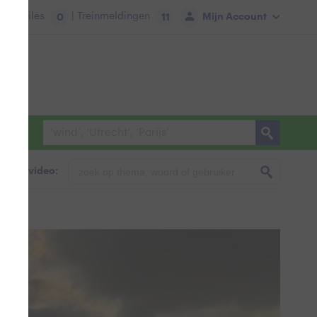
tie:
Files
| Treinmeldingen
Mijn Account
0
11
foto & video: