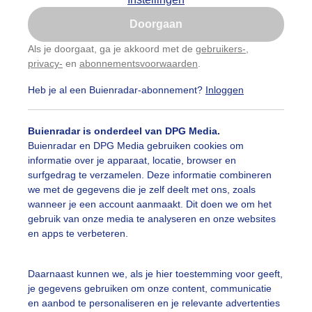
Is goed, toon de popup
Doorgaan
Nu niet, misschien later
Als je doorgaat, ga je akkoord met de
gebruikers-
,
privacy-
en
abonnementsvoorwaarden
.
Gebruik je Safari en wil je niet elke dag deze pop-up
zien?
Heb je al een Buienradar-abonnement?
Inloggen
Klik
hier
om dit aan te passen
Buienradar is onderdeel van DPG Media.
Buienradar en DPG Media gebruiken cookies om
informatie over je apparaat, locatie, browser en
surfgedrag te verzamelen. Deze informatie combineren
we met de gegevens die je zelf deelt met ons, zoals
wanneer je een account aanmaakt. Dit doen we om het
gebruik van onze media te analyseren en onze websites
en apps te verbeteren.
ie start van de dag .
Daarnaast kunnen we, als je hier toestemming voor geeft,
je gegevens gebruiken om onze content, communicatie
r: Henri
Gemaakt: 11-05-2026, 45x bekeken
en aanbod te personaliseren en je relevante advertenties