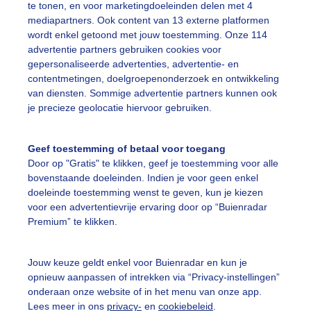
te tonen, en voor marketingdoeleinden delen met 4
mediapartners. Ook content van 13 externe platformen
ente
Wolken
Zonsopkomst
wordt enkel getoond met jouw toestemming. Onze 114
advertentie partners gebruiken cookies voor
gepersonaliseerde advertenties, advertentie- en
contentmetingen, doelgroepenonderzoek en ontwikkeling
ekijk slideshow
van diensten. Sommige advertentie partners kunnen ook
je precieze geolocatie hiervoor gebruiken.
Geef toestemming of betaal voor toegang
Door op "Gratis" te klikken, geef je toestemming voor alle
Een moment geduld
bovenstaande doeleinden. Indien je voor geen enkel
doeleinde toestemming wenst te geven, kun je kiezen
voor een advertentievrije ervaring door op “Buienradar
Premium” te klikken.
uienradar
Mijn weer
Jouw keuze geldt enkel voor Buienradar en kun je
fsgegevens
De Bilt
opnieuw aanpassen of intrekken via “Privacy-instellingen”
onderaan onze website of in het menu van onze app.
stelde vragen
Lees meer in ons
privacy-
en
cookiebeleid
.