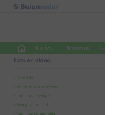
Mijn weer
Nederland
Wereld
Foto en video
Z
Uitgelicht
Weerfoto van de maand
Laatst toegevoegd
Best gewaardeerd
Populaire categorieën