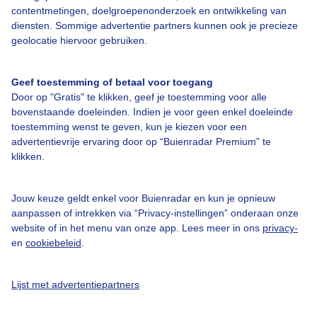
contentmetingen, doelgroepenonderzoek en ontwikkeling van
Veelgestelde vragen
diensten. Sommige advertentie partners kunnen ook je precieze
Contact
geolocatie hiervoor gebruiken.
Toegankelijkheid
Geef toestemming of betaal voor toegang
Gebruikersvoorwaarden
Door op "Gratis" te klikken, geef je toestemming voor alle
Adverteren
bovenstaande doeleinden. Indien je voor geen enkel doeleinde
toestemming wenst te geven, kun je kiezen voor een
Buienradar Team
advertentievrije ervaring door op “Buienradar Premium” te
klikken.
Privacy beleid
Cookie beleid
Jouw keuze geldt enkel voor Buienradar en kun je opnieuw
Privacy instellingen
aanpassen of intrekken via “Privacy-instellingen” onderaan onze
website of in het menu van onze app. Lees meer in ons
privacy-
Gratis weerdata
en
cookiebeleid
.
@BuienradarNL
Lijst met advertentiepartners
Buienradar
Buienradar