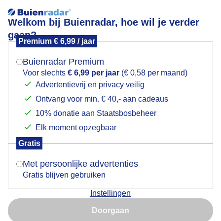
Welkom bij Buienradar, hoe wil je verder
gaan?
Premium € 6,99 / jaar
Mogen we je locatie gebruiken voor het
Wisselvalligeweer met wind zon en buien!
weer?
Buienradar Premium
Voor slechts
€ 6,99 per jaar
(€ 0,58 per maand)
Advertentievrij en privacy veilig
Ontvang voor min. € 40,- aan cadeaus
Indien je hier nog geen akkoord op hebt gegeven,
verschijnt er zo een pop-up uit je browser waarin
10% donatie aan Staatsbosbeheer
deze toestemming gevraagd wordt.
Elk moment opzegbaar
Gratis
Is goed, toon de popup
Met persoonlijke advertenties
Gratis blijven gebruiken
Instellingen
Nu niet, misschien later
Door: Nely V Frankenhuijzen
Gemaakt: 11-05-2026, 14x bekeken
Doorgaan
Gebruik je Safari en wil je niet elke dag deze pop-up zien?