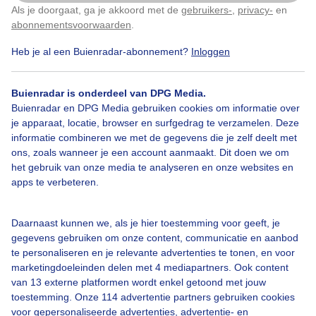
Als je doorgaat, ga je akkoord met de
gebruikers-
,
privacy-
en
Klik
hier
om dit aan te passen
abonnementsvoorwaarden
.
Heb je al een Buienradar-abonnement?
Inloggen
Bekijk slideshow
Buienradar is onderdeel van DPG Media.
Buienradar en DPG Media gebruiken cookies om informatie over
je apparaat, locatie, browser en surfgedrag te verzamelen. Deze
informatie combineren we met de gegevens die je zelf deelt met
ons, zoals wanneer je een account aanmaakt. Dit doen we om
Een moment geduld aub...
het gebruik van onze media te analyseren en onze websites en
apps te verbeteren.
Daarnaast kunnen we, als je hier toestemming voor geeft, je
gegevens gebruiken om onze content, communicatie en aanbod
te personaliseren en je relevante advertenties te tonen, en voor
Over Buienradar
marketingdoeleinden delen met 4 mediapartners. Ook content
van 13 externe platformen wordt enkel getoond met jouw
toestemming. Onze 114 advertentie partners gebruiken cookies
Bedrijfsgegevens
voor gepersonaliseerde advertenties, advertentie- en