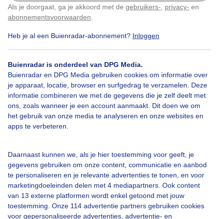
Als je doorgaat, ga je akkoord met de
gebruikers-
,
privacy-
en
Klik
hier
om dit aan te passen
Fietstocht
Wolken
Wind
abonnementsvoorwaarden
.
Heb je al een Buienradar-abonnement?
Inloggen
Bekijk slideshow
Buienradar is onderdeel van DPG Media.
Buienradar en DPG Media gebruiken cookies om informatie over
je apparaat, locatie, browser en surfgedrag te verzamelen. Deze
informatie combineren we met de gegevens die je zelf deelt met
ons, zoals wanneer je een account aanmaakt. Dit doen we om
het gebruik van onze media te analyseren en onze websites en
Een moment geduld aub...
apps te verbeteren.
Daarnaast kunnen we, als je hier toestemming voor geeft, je
gegevens gebruiken om onze content, communicatie en aanbod
te personaliseren en je relevante advertenties te tonen, en voor
marketingdoeleinden delen met 4 mediapartners. Ook content
Over Buienradar
van 13 externe platformen wordt enkel getoond met jouw
toestemming. Onze 114 advertentie partners gebruiken cookies
voor gepersonaliseerde advertenties, advertentie- en