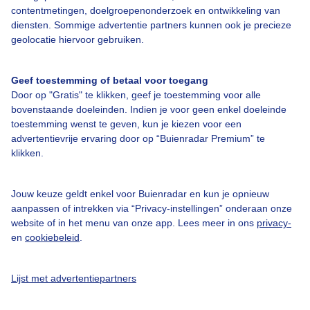
Bedrijfsgegevens
contentmetingen, doelgroepenonderzoek en ontwikkeling van
diensten. Sommige advertentie partners kunnen ook je precieze
Veelgestelde vragen
geolocatie hiervoor gebruiken.
Contact
Toegankelijkheid
Geef toestemming of betaal voor toegang
Door op "Gratis" te klikken, geef je toestemming voor alle
Gebruikersvoorwaarden
bovenstaande doeleinden. Indien je voor geen enkel doeleinde
Adverteren
toestemming wenst te geven, kun je kiezen voor een
advertentievrije ervaring door op “Buienradar Premium” te
Buienradar Team
klikken.
Privacy beleid
Cookie beleid
Jouw keuze geldt enkel voor Buienradar en kun je opnieuw
aanpassen of intrekken via “Privacy-instellingen” onderaan onze
Privacy instellingen
website of in het menu van onze app. Lees meer in ons
privacy-
en
cookiebeleid
.
Gratis weerdata
@BuienradarNL
Lijst met advertentiepartners
Buienradar