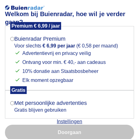
Welkom bij Buienradar, hoe wil je verder
gaan?
Premium € 6,99 / jaar
Mogen we je locatie gebruiken voor het
Fietstocht
weer?
Buienradar Premium
Voor slechts
€ 6,99 per jaar
(€ 0,58 per maand)
Advertentievrij en privacy veilig
Ontvang voor min. € 40,- aan cadeaus
Indien je hier nog geen akkoord op hebt gegeven,
verschijnt er zo een pop-up uit je browser waarin
10% donatie aan Staatsbosbeheer
deze toestemming gevraagd wordt.
Elk moment opzegbaar
Gratis
Is goed, toon de popup
Goedemorgen
Met persoonlijke advertenties
Gratis blijven gebruiken
Door: Johan Klos
Gemaakt: 11-05-2026, 73x bekeken
Instellingen
Nu niet, misschien later
Doorgaan
Gebruik je Safari en wil je niet elke dag deze pop-up zien?