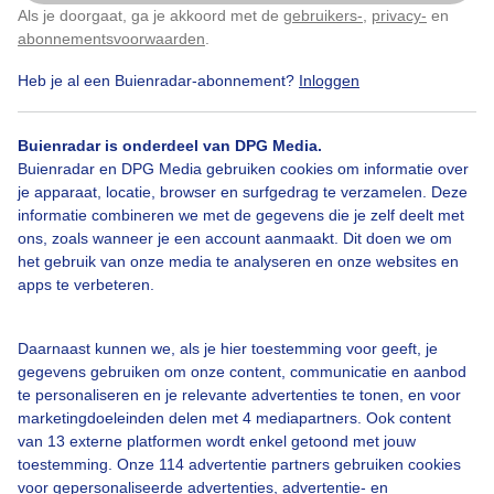
Als je doorgaat, ga je akkoord met de
gebruikers-
,
privacy-
en
Klik
hier
om dit aan te passen
Door: Henri
Gemaakt: 11-05-2026, 29x bekeken
abonnementsvoorwaarden
.
Heb je al een Buienradar-abonnement?
Inloggen
Lente
Wolken
Zonsopkomst
Buienradar is onderdeel van DPG Media.
Buienradar en DPG Media gebruiken cookies om informatie over
je apparaat, locatie, browser en surfgedrag te verzamelen. Deze
informatie combineren we met de gegevens die je zelf deelt met
Bekijk slideshow
ons, zoals wanneer je een account aanmaakt. Dit doen we om
het gebruik van onze media te analyseren en onze websites en
apps te verbeteren.
Daarnaast kunnen we, als je hier toestemming voor geeft, je
Een moment geduld aub...
gegevens gebruiken om onze content, communicatie en aanbod
te personaliseren en je relevante advertenties te tonen, en voor
marketingdoeleinden delen met 4 mediapartners. Ook content
van 13 externe platformen wordt enkel getoond met jouw
toestemming. Onze 114 advertentie partners gebruiken cookies
voor gepersonaliseerde advertenties, advertentie- en