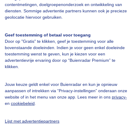
contentmetingen, doelgroepenonderzoek en ontwikkeling van
diensten. Sommige advertentie partners kunnen ook je precieze
Over Buienradar
geolocatie hiervoor gebruiken.
Bedrijfsgegevens
Geef toestemming of betaal voor toegang
Veelgestelde vragen
Door op "Gratis" te klikken, geef je toestemming voor alle
bovenstaande doeleinden. Indien je voor geen enkel doeleinde
Contact
toestemming wenst te geven, kun je kiezen voor een
advertentievrije ervaring door op “Buienradar Premium” te
Toegankelijkheid
klikken.
Gebruikersvoorwaarden
Adverteren
Jouw keuze geldt enkel voor Buienradar en kun je opnieuw
aanpassen of intrekken via “Privacy-instellingen” onderaan onze
Buienradar Team
website of in het menu van onze app. Lees meer in ons
privacy-
Privacy beleid
en
cookiebeleid
.
Cookie beleid
Lijst met advertentiepartners
Privacy instellingen
Gratis weerdata