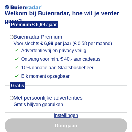
Welkom bij Buienradar, hoe wil je verder
gaan?
Premium € 6,99 / jaar
Mogen we je locatie gebruiken voor het
Lees meer.
weer?
Buienradar Premium
Zonsopkomst IJsselmeer
Voor slechts
€ 6,99 per jaar
(€ 0,58 per maand)
Advertentievrij en privacy veilig
Ontvang voor min. € 40,- aan cadeaus
Indien je hier nog geen akkoord op hebt gegeven,
verschijnt er zo een pop-up uit je browser waarin
10% donatie aan Staatsbosbeheer
deze toestemming gevraagd wordt.
Elk moment opzegbaar
Gratis
Is goed, toon de popup
Met persoonlijke advertenties
Gratis blijven gebruiken
Instellingen
Nu niet, misschien later
Mooie start van de dag .
Doorgaan
Gebruik je Safari en wil je niet elke dag deze pop-up zien?