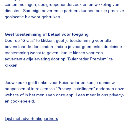
contentmetingen, doelgroepenonderzoek en ontwikkeling van
diensten. Sommige advertentie partners kunnen ook je precieze
Bedrijfsgegevens
geolocatie hiervoor gebruiken.
Veelgestelde vragen
Geef toestemming of betaal voor toegang
Contact
Door op "Gratis" te klikken, geef je toestemming voor alle
Toegankelijkheid
bovenstaande doeleinden. Indien je voor geen enkel doeleinde
toestemming wenst te geven, kun je kiezen voor een
Gebruikersvoorwaarden
advertentievrije ervaring door op “Buienradar Premium” te
klikken.
Adverteren
Buienradar Team
Jouw keuze geldt enkel voor Buienradar en kun je opnieuw
Privacy beleid
aanpassen of intrekken via “Privacy-instellingen” onderaan onze
website of in het menu van onze app. Lees meer in ons
privacy-
Cookie beleid
en
cookiebeleid
.
Privacy instellingen
Gratis weerdata
Lijst met advertentiepartners
@BuienradarNL