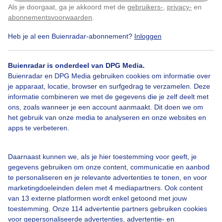
Als je doorgaat, ga je akkoord met de
gebruikers-
,
privacy-
en
Klik
hier
om dit aan te passen
abonnementsvoorwaarden
.
Heb je al een Buienradar-abonnement?
Inloggen
Ochtendgloren
Zonsopkomst
Buienradar is onderdeel van DPG Media.
Buienradar en DPG Media gebruiken cookies om informatie over
Bekijk slideshow
je apparaat, locatie, browser en surfgedrag te verzamelen. Deze
informatie combineren we met de gegevens die je zelf deelt met
ons, zoals wanneer je een account aanmaakt. Dit doen we om
het gebruik van onze media te analyseren en onze websites en
apps te verbeteren.
Een moment geduld aub...
Daarnaast kunnen we, als je hier toestemming voor geeft, je
gegevens gebruiken om onze content, communicatie en aanbod
te personaliseren en je relevante advertenties te tonen, en voor
marketingdoeleinden delen met 4 mediapartners. Ook content
van 13 externe platformen wordt enkel getoond met jouw
toestemming. Onze 114 advertentie partners gebruiken cookies
voor gepersonaliseerde advertenties, advertentie- en
Over Buienradar