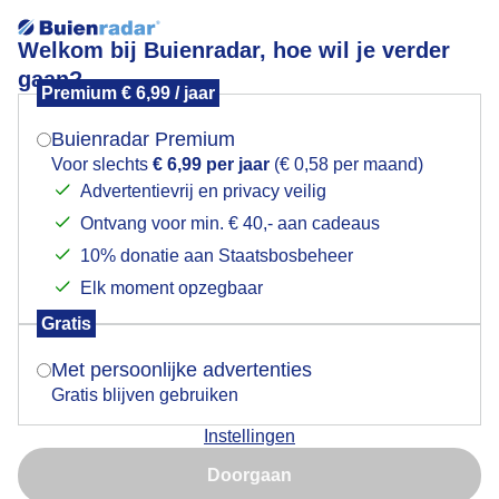
Welkom bij Buienradar, hoe wil je verder
gaan?
Premium € 6,99 / jaar
Mogen we je locatie gebruiken voor het
Ochtendgloren boven Castricum vanmorgen vroeg
weer?
Buienradar Premium
Voor slechts
€ 6,99 per jaar
(€ 0,58 per maand)
Advertentievrij en privacy veilig
Ontvang voor min. € 40,- aan cadeaus
Indien je hier nog geen akkoord op hebt gegeven,
verschijnt er zo een pop-up uit je browser waarin
10% donatie aan Staatsbosbeheer
deze toestemming gevraagd wordt.
Elk moment opzegbaar
Gratis
Is goed, toon de popup
Met persoonlijke advertenties
Gratis blijven gebruiken
Ochtendgloren boven Castricum vanmorgen vroeg
Instellingen
Nu niet, misschien later
Door: Jos Hendriks
Gemaakt: 11-05-2026, 77x bekeken
Doorgaan
Gebruik je Safari en wil je niet elke dag deze pop-up zien?