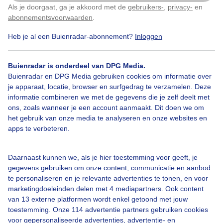
Als je doorgaat, ga je akkoord met de
gebruikers-
,
privacy-
en
Klik
hier
om dit aan te passen
abonnementsvoorwaarden
.
Heb je al een Buienradar-abonnement?
Inloggen
Sluierbewolking
Meetstation
Knmi
Buienradar is onderdeel van DPG Media.
Buienradar en DPG Media gebruiken cookies om informatie over
Bekijk slideshow
je apparaat, locatie, browser en surfgedrag te verzamelen. Deze
informatie combineren we met de gegevens die je zelf deelt met
ons, zoals wanneer je een account aanmaakt. Dit doen we om
het gebruik van onze media te analyseren en onze websites en
apps te verbeteren.
Een moment geduld aub...
Daarnaast kunnen we, als je hier toestemming voor geeft, je
gegevens gebruiken om onze content, communicatie en aanbod
te personaliseren en je relevante advertenties te tonen, en voor
marketingdoeleinden delen met 4 mediapartners. Ook content
van 13 externe platformen wordt enkel getoond met jouw
toestemming. Onze 114 advertentie partners gebruiken cookies
voor gepersonaliseerde advertenties, advertentie- en
Over Buienradar