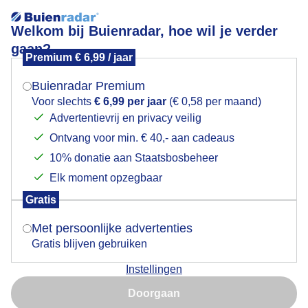
Welkom bij Buienradar, hoe wil je verder
gaan?
Premium € 6,99 / jaar
Mogen we je locatie gebruiken voor het
Zon en wat sluierbewolking bij het meetstation
weer?
Buienradar Premium
Voor slechts
€ 6,99 per jaar
(€ 0,58 per maand)
Advertentievrij en privacy veilig
Ontvang voor min. € 40,- aan cadeaus
Indien je hier nog geen akkoord op hebt gegeven,
verschijnt er zo een pop-up uit je browser waarin
10% donatie aan Staatsbosbeheer
deze toestemming gevraagd wordt.
Elk moment opzegbaar
Gratis
Is goed, toon de popup
Met persoonlijke advertenties
Gratis blijven gebruiken
Zojuist
Instellingen
Nu niet, misschien later
Door: Dilia van Zon
Gemaakt: 10-05-2026, 69x bekeken
Doorgaan
Gebruik je Safari en wil je niet elke dag deze pop-up zien?