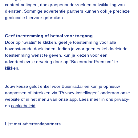
contentmetingen, doelgroepenonderzoek en ontwikkeling van
diensten. Sommige advertentie partners kunnen ook je precieze
Bedrijfsgegevens
geolocatie hiervoor gebruiken.
Veelgestelde vragen
Geef toestemming of betaal voor toegang
Contact
Door op "Gratis" te klikken, geef je toestemming voor alle
Toegankelijkheid
bovenstaande doeleinden. Indien je voor geen enkel doeleinde
toestemming wenst te geven, kun je kiezen voor een
Gebruikersvoorwaarden
advertentievrije ervaring door op “Buienradar Premium” te
klikken.
Adverteren
Buienradar Team
Jouw keuze geldt enkel voor Buienradar en kun je opnieuw
Privacy beleid
aanpassen of intrekken via “Privacy-instellingen” onderaan onze
website of in het menu van onze app. Lees meer in ons
privacy-
Cookie beleid
en
cookiebeleid
.
Privacy instellingen
Gratis weerdata
Lijst met advertentiepartners
@BuienradarNL