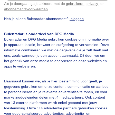
Als je doorgaat, ga je akkoord met de
gebruikers-
,
privacy-
en
Klik
hier
om dit aan te passen
abonnementsvoorwaarden
.
Heb je al een Buienradar-abonnement?
Inloggen
Bekijk slideshow
Buienradar is onderdeel van DPG Media.
Buienradar en DPG Media gebruiken cookies om informatie over
je apparaat, locatie, browser en surfgedrag te verzamelen. Deze
informatie combineren we met de gegevens die je zelf deelt met
ons, zoals wanneer je een account aanmaakt. Dit doen we om
Een moment geduld aub...
het gebruik van onze media te analyseren en onze websites en
apps te verbeteren.
Daarnaast kunnen we, als je hier toestemming voor geeft, je
gegevens gebruiken om onze content, communicatie en aanbod
te personaliseren en je relevante advertenties te tonen, en voor
Over Buienradar
marketingdoeleinden delen met 4 mediapartners. Ook content
van 13 externe platformen wordt enkel getoond met jouw
toestemming. Onze 114 advertentie partners gebruiken cookies
Bedrijfsgegevens
voor gepersonaliseerde advertenties, advertentie- en