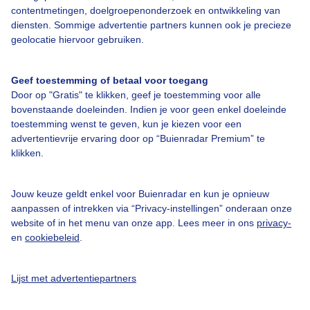
contentmetingen, doelgroepenonderzoek en ontwikkeling van
Veelgestelde vragen
diensten. Sommige advertentie partners kunnen ook je precieze
Contact
geolocatie hiervoor gebruiken.
Toegankelijkheid
Geef toestemming of betaal voor toegang
Gebruikersvoorwaarden
Door op "Gratis" te klikken, geef je toestemming voor alle
Adverteren
bovenstaande doeleinden. Indien je voor geen enkel doeleinde
toestemming wenst te geven, kun je kiezen voor een
Buienradar Team
advertentievrije ervaring door op “Buienradar Premium” te
klikken.
Privacy beleid
Cookie beleid
Jouw keuze geldt enkel voor Buienradar en kun je opnieuw
Privacy instellingen
aanpassen of intrekken via “Privacy-instellingen” onderaan onze
website of in het menu van onze app. Lees meer in ons
privacy-
Gratis weerdata
en
cookiebeleid
.
@BuienradarNL
Lijst met advertentiepartners
Buienradar
Buienradar