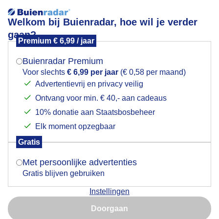
Welkom bij Buienradar, hoe wil je verder
gaan?
Premium € 6,99 / jaar
Mogen we je locatie gebruiken voor het
Vanmorgen nog volop zon met vlinder
weer?
Buienradar Premium
Voor slechts
€ 6,99 per jaar
(€ 0,58 per maand)
Advertentievrij en privacy veilig
Ontvang voor min. € 40,- aan cadeaus
Indien je hier nog geen akkoord op hebt gegeven,
verschijnt er zo een pop-up uit je browser waarin
10% donatie aan Staatsbosbeheer
deze toestemming gevraagd wordt.
Elk moment opzegbaar
Gratis
Is goed, toon de popup
Met persoonlijke advertenties
Gratis blijven gebruiken
Instellingen
Nu niet, misschien later
Door: Burry van den Brink
Gemaakt: 10-05-2026, 70x bekeken
Doorgaan
Gebruik je Safari en wil je niet elke dag deze pop-up zien?