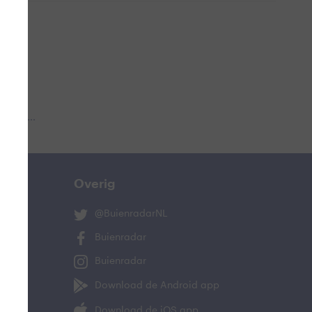
 aub...
Overig
@BuienradarNL
Buienradar
Buienradar
Download de Android app
Download de iOS app