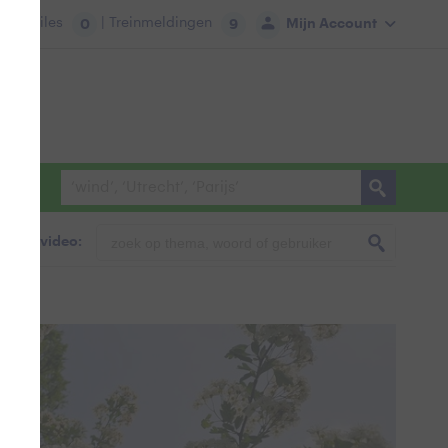
tie:
Files
| Treinmeldingen
Mijn Account
0
9
foto & video: