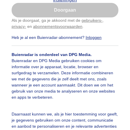
Is goed, toon de popup
Doorgaan
Nu niet, misschien later
Als je doorgaat, ga je akkoord met de
gebruikers-
,
privacy-
en
abonnementsvoorwaarden
.
Gebruik je Safari en wil je niet elke dag deze pop-up
zien?
Heb je al een Buienradar-abonnement?
Inloggen
Klik
hier
om dit aan te passen
Buienradar is onderdeel van DPG Media.
Buienradar en DPG Media gebruiken cookies om
informatie over je apparaat, locatie, browser en
surfgedrag te verzamelen. Deze informatie combineren
we met de gegevens die je zelf deelt met ons, zoals
wanneer je een account aanmaakt. Dit doen we om het
gebruik van onze media te analyseren en onze websites
en apps te verbeteren.
Daarnaast kunnen we, als je hier toestemming voor geeft,
r: Nely V Frankenhuijzen
Gemaakt: 10-05-2026, 73x bekeken
je gegevens gebruiken om onze content, communicatie
en aanbod te personaliseren en je relevante advertenties