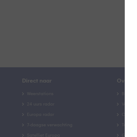
B
Direct naar
Over B
Weerstations
Bedrij
24 uurs radar
Veelge
Europa radar
Contac
7-daagse verwachting
Toegank
Satelliet Europa
Gebrui