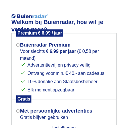
Reisinforma
Welkom bij Buienradar, hoe wil je
verder gaan?
Premium € 6,99 / jaar
Buienradar Premium
Voor slechts
€ 6,99 per jaar
(€ 0,58 per
wijd
Foto en video
Weerzine
maand)
Mogen we je locatie gebruiken voor
Advertentievrij en privacy veilig
het weer?
Zoeken in 
Ontvang voor min. € 40,- aan cadeaus
10% donatie aan Staatsbosbeheer
ente!
Elk moment opzegbaar
Indien je hier nog geen akkoord op hebt
Gratis
gegeven, verschijnt er zo een pop-up uit
je browser waarin deze toestemming
Met persoonlijke advertenties
gevraagd wordt.
Gratis blijven gebruiken
Instellingen