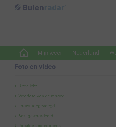
Mijn weer
Nederland
Wereld
Foto en video
L
Uitgelicht
Weerfoto van de maand
Laatst toegevoegd
Best gewaardeerd
Populaire categorieën