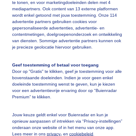
te tonen, en voor marketingdoeleinden delen met 4
mediapartners. Ook content van 13 externe platformen
ekijk slideshow
wordt enkel getoond met jouw toestemming. Onze 114
advertentie partners gebruiken cookies voor
gepersonaliseerde advertenties, advertentie- en
contentmetingen, doelgroepenonderzoek en ontwikkeling
van diensten. Sommige advertentie partners kunnen ook
je precieze geolocatie hiervoor gebruiken.
Een moment geduld
Geef toestemming of betaal voor toegang
Door op "Gratis" te klikken, geef je toestemming voor alle
bovenstaande doeleinden. Indien je voor geen enkel
uienradar
Mijn weer
doeleinde toestemming wenst te geven, kun je kiezen
voor een advertentievrije ervaring door op “Buienradar
fsgegevens
De Bilt
Premium” te klikken.
stelde vragen
t
Jouw keuze geldt enkel voor Buienradar en kun je
opnieuw aanpassen of intrekken via “Privacy-instellingen”
elijkheid
onderaan onze website of in het menu van onze app.
Lees meer in ons
privacy-
en
cookiebeleid
.
kersvoorwaarden