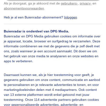
Als je doorgaat, ga je akkoord met de
gebruikers-
,
privacy-
en
Klik
hier
om dit aan te passen
Door: public
Gemaakt: 10-05-2026, 22x bekeken
abonnementsvoorwaarden
.
Heb je al een Buienradar-abonnement?
Inloggen
Buienradar is onderdeel van DPG Media.
Buienradar en DPG Media gebruiken cookies om informatie over
Bekijk slideshow
je apparaat, locatie, browser en surfgedrag te verzamelen. Deze
informatie combineren we met de gegevens die je zelf deelt met
ons, zoals wanneer je een account aanmaakt. Dit doen we om
het gebruik van onze media te analyseren en onze websites en
apps te verbeteren.
Een moment geduld aub...
Daarnaast kunnen we, als je hier toestemming voor geeft, je
gegevens gebruiken om onze content, communicatie en aanbod
te personaliseren en je relevante advertenties te tonen, en voor
marketingdoeleinden delen met 4 mediapartners. Ook content
van 13 externe platformen wordt enkel getoond met jouw
toestemming. Onze 114 advertentie partners gebruiken cookies
voor gepersonaliseerde advertenties, advertentie- en