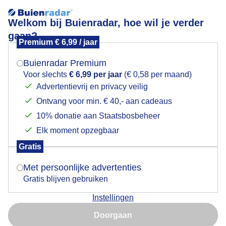
Welkom bij Buienradar, hoe wil je verder
gaan?
Premium € 6,99 / jaar
Mogen we je locatie gebruiken voor het
Mud trail in Bergschenhoek
weer?
Buienradar Premium
Voor slechts
€ 6,99 per jaar
(€ 0,58 per maand)
Advertentievrij en privacy veilig
Ontvang voor min. € 40,- aan cadeaus
Indien je hier nog geen akkoord op hebt gegeven,
verschijnt er zo een pop-up uit je browser waarin
10% donatie aan Staatsbosbeheer
deze toestemming gevraagd wordt.
Elk moment opzegbaar
Gratis
Is goed, toon de popup
Met persoonlijke advertenties
Gratis blijven gebruiken
Instellingen
Nu niet, misschien later
Doorgaan
Gebruik je Safari en wil je niet elke dag deze pop-up zien?