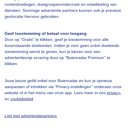
Over Buienradar
contentmetingen, doelgroepenonderzoek en ontwikkeling van
diensten. Sommige advertentie partners kunnen ook je precieze
geolocatie hiervoor gebruiken.
Bedrijfsgegevens
Veelgestelde vragen
Geef toestemming of betaal voor toegang
Contact
Door op "Gratis" te klikken, geef je toestemming voor alle
bovenstaande doeleinden. Indien je voor geen enkel doeleinde
Toegankelijkheid
toestemming wenst te geven, kun je kiezen voor een
advertentievrije ervaring door op “Buienradar Premium” te
Gebruikersvoorwaarden
klikken.
Adverteren
Buienradar Team
Jouw keuze geldt enkel voor Buienradar en kun je opnieuw
aanpassen of intrekken via “Privacy-instellingen” onderaan onze
Privacy beleid
website of in het menu van onze app. Lees meer in ons
privacy-
Cookie beleid
en
cookiebeleid
.
Privacy instellingen
Lijst met advertentiepartners
Gratis weerdata