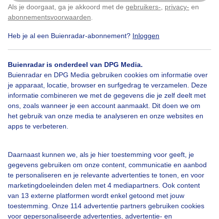
Als je doorgaat, ga je akkoord met de
gebruikers-
,
privacy-
en
Klik
hier
om dit aan te passen
abonnementsvoorwaarden
.
Heb je al een Buienradar-abonnement?
Inloggen
Zeilweer
Vrijkrachtigewind
Zonengesluierdelucht
Buienradar is onderdeel van DPG Media.
Buienradar en DPG Media gebruiken cookies om informatie over
je apparaat, locatie, browser en surfgedrag te verzamelen. Deze
Bekijk slideshow
informatie combineren we met de gegevens die je zelf deelt met
ons, zoals wanneer je een account aanmaakt. Dit doen we om
het gebruik van onze media te analyseren en onze websites en
apps te verbeteren.
Een moment geduld aub...
Daarnaast kunnen we, als je hier toestemming voor geeft, je
gegevens gebruiken om onze content, communicatie en aanbod
te personaliseren en je relevante advertenties te tonen, en voor
marketingdoeleinden delen met 4 mediapartners. Ook content
van 13 externe platformen wordt enkel getoond met jouw
toestemming. Onze 114 advertentie partners gebruiken cookies
voor gepersonaliseerde advertenties, advertentie- en