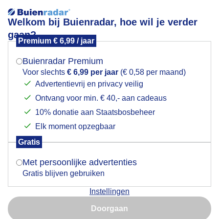
Welkom bij Buienradar, hoe wil je verder
gaan?
Premium € 6,99 / jaar
Mogen we je locatie gebruiken voor het
Zeilweer
weer?
Buienradar Premium
Voor slechts
€ 6,99 per jaar
(€ 0,58 per maand)
Advertentievrij en privacy veilig
Ontvang voor min. € 40,- aan cadeaus
Indien je hier nog geen akkoord op hebt gegeven,
verschijnt er zo een pop-up uit je browser waarin
10% donatie aan Staatsbosbeheer
deze toestemming gevraagd wordt.
Elk moment opzegbaar
Gratis
Is goed, toon de popup
Met persoonlijke advertenties
Gratis blijven gebruiken
Zon, vrij krachtige wind, heden en verleden varen met
Instellingen
volle zeilen op het Veersemeer
Nu niet, misschien later
Doorgaan
Door: ria brasser
Gemaakt: 10-05-2026, 21x bekeken
Gebruik je Safari en wil je niet elke dag deze pop-up zien?