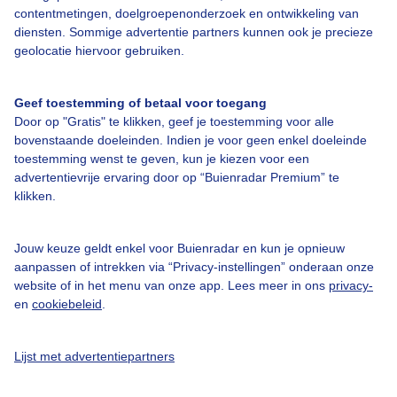
Over Buienradar
contentmetingen, doelgroepenonderzoek en ontwikkeling van
diensten. Sommige advertentie partners kunnen ook je precieze
geolocatie hiervoor gebruiken.
Bedrijfsgegevens
Veelgestelde vragen
Geef toestemming of betaal voor toegang
Door op "Gratis" te klikken, geef je toestemming voor alle
Contact
bovenstaande doeleinden. Indien je voor geen enkel doeleinde
Toegankelijkheid
toestemming wenst te geven, kun je kiezen voor een
advertentievrije ervaring door op “Buienradar Premium” te
Gebruikersvoorwaarden
klikken.
Adverteren
Buienradar Team
Jouw keuze geldt enkel voor Buienradar en kun je opnieuw
aanpassen of intrekken via “Privacy-instellingen” onderaan onze
Privacy beleid
website of in het menu van onze app. Lees meer in ons
privacy-
en
cookiebeleid
.
Cookie beleid
Privacy instellingen
Lijst met advertentiepartners
Gratis weerdata