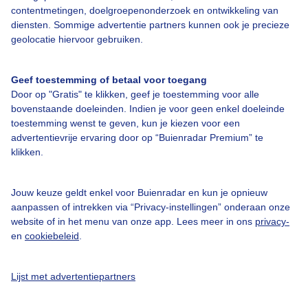
contentmetingen, doelgroepenonderzoek en ontwikkeling van
diensten. Sommige advertentie partners kunnen ook je precieze
Bedrijfsgegevens
geolocatie hiervoor gebruiken.
Veelgestelde vragen
Geef toestemming of betaal voor toegang
Contact
Door op "Gratis" te klikken, geef je toestemming voor alle
Toegankelijkheid
bovenstaande doeleinden. Indien je voor geen enkel doeleinde
toestemming wenst te geven, kun je kiezen voor een
Gebruikersvoorwaarden
advertentievrije ervaring door op “Buienradar Premium” te
klikken.
Adverteren
Buienradar Team
Jouw keuze geldt enkel voor Buienradar en kun je opnieuw
Privacy beleid
aanpassen of intrekken via “Privacy-instellingen” onderaan onze
website of in het menu van onze app. Lees meer in ons
privacy-
Cookie beleid
en
cookiebeleid
.
Privacy instellingen
Gratis weerdata
Lijst met advertentiepartners
@BuienradarNL