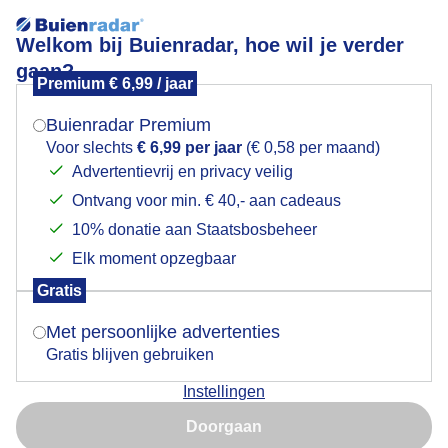
Welkom bij Buienradar, hoe wil je verder
gaan?
Premium € 6,99 / jaar
Mogen we je locatie gebruiken voor het
Varen op de Maasplassen, grijze lucht.
weer?
Buienradar Premium
Voor slechts
€ 6,99 per jaar
(€ 0,58 per maand)
Advertentievrij en privacy veilig
Ontvang voor min. € 40,- aan cadeaus
Indien je hier nog geen akkoord op hebt gegeven,
verschijnt er zo een pop-up uit je browser waarin
10% donatie aan Staatsbosbeheer
deze toestemming gevraagd wordt.
Elk moment opzegbaar
Gratis
Is goed, toon de popup
Met persoonlijke advertenties
Gratis blijven gebruiken
Niet koud, meer wind.
Instellingen
Nu niet, misschien later
Door: Roos Vaessen
Gemaakt: 10-05-2026, 37x bekeken
Doorgaan
Gebruik je Safari en wil je niet elke dag deze pop-up zien?