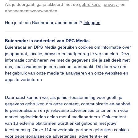
Als je doorgaat, ga je akkoord met de
gebruikers-
,
privacy-
en
Klik
hier
om dit aan te passen
abonnementsvoorwaarden
.
Heb je al een Buienradar-abonnement?
Inloggen
Maasplassen
Lente
Wolken
Buienradar is onderdeel van DPG Media.
Buienradar en DPG Media gebruiken cookies om informatie over
Bekijk slideshow
je apparaat, locatie, browser en surfgedrag te verzamelen. Deze
informatie combineren we met de gegevens die je zelf deelt met
ons, zoals wanneer je een account aanmaakt. Dit doen we om
het gebruik van onze media te analyseren en onze websites en
apps te verbeteren.
Een moment geduld aub...
Daarnaast kunnen we, als je hier toestemming voor geeft, je
gegevens gebruiken om onze content, communicatie en aanbod
te personaliseren en je relevante advertenties te tonen, en voor
marketingdoeleinden delen met 4 mediapartners. Ook content
van 13 externe platformen wordt enkel getoond met jouw
toestemming. Onze 114 advertentie partners gebruiken cookies
voor gepersonaliseerde advertenties, advertentie- en
Over Buienradar