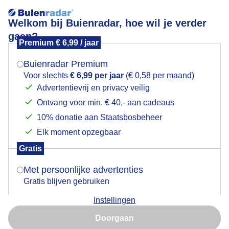
Welkom bij Buienradar, hoe wil je verder
gaan?
Premium € 6,99 / jaar
Mogen we je locatie gebruiken voor het
In de ochtend nog veel zon (in de middag grotendeels
weer?
bewolkt)
Buienradar Premium
Voor slechts
€ 6,99 per jaar
(€ 0,58 per maand)
Advertentievrij en privacy veilig
Ontvang voor min. € 40,- aan cadeaus
Indien je hier nog geen akkoord op hebt gegeven,
verschijnt er zo een pop-up uit je browser waarin
10% donatie aan Staatsbosbeheer
deze toestemming gevraagd wordt.
Elk moment opzegbaar
Gratis
Is goed, toon de popup
Met persoonlijke advertenties
Gratis blijven gebruiken
Instellingen
Nu niet, misschien later
Door: Arjan Pat
Gemaakt: 10-05-2026, 18x bekeken
Doorgaan
Gebruik je Safari en wil je niet elke dag deze pop-up zien?