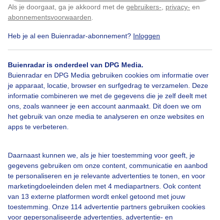
Als je doorgaat, ga je akkoord met de
gebruikers-
,
privacy-
en
Klik
hier
om dit aan te passen
abonnementsvoorwaarden
.
Heb je al een Buienradar-abonnement?
Inloggen
Bekijk slideshow
Buienradar is onderdeel van DPG Media.
Buienradar en DPG Media gebruiken cookies om informatie over
je apparaat, locatie, browser en surfgedrag te verzamelen. Deze
informatie combineren we met de gegevens die je zelf deelt met
ons, zoals wanneer je een account aanmaakt. Dit doen we om
het gebruik van onze media te analyseren en onze websites en
Een moment geduld aub...
apps te verbeteren.
Daarnaast kunnen we, als je hier toestemming voor geeft, je
gegevens gebruiken om onze content, communicatie en aanbod
te personaliseren en je relevante advertenties te tonen, en voor
marketingdoeleinden delen met 4 mediapartners. Ook content
Over Buienradar
van 13 externe platformen wordt enkel getoond met jouw
toestemming. Onze 114 advertentie partners gebruiken cookies
voor gepersonaliseerde advertenties, advertentie- en