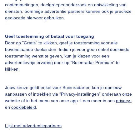
Bedrijfsgegevens
contentmetingen, doelgroepenonderzoek en ontwikkeling van
diensten. Sommige advertentie partners kunnen ook je precieze
Veelgestelde vragen
geolocatie hiervoor gebruiken.
Contact
Toegankelijkheid
Geef toestemming of betaal voor toegang
Door op "Gratis" te klikken, geef je toestemming voor alle
Gebruikersvoorwaarden
bovenstaande doeleinden. Indien je voor geen enkel doeleinde
Adverteren
toestemming wenst te geven, kun je kiezen voor een
advertentievrije ervaring door op “Buienradar Premium” te
Buienradar Team
klikken.
Privacy beleid
Cookie beleid
Jouw keuze geldt enkel voor Buienradar en kun je opnieuw
aanpassen of intrekken via “Privacy-instellingen” onderaan onze
Privacy instellingen
website of in het menu van onze app. Lees meer in ons
privacy-
en
cookiebeleid
.
Gratis weerdata
@BuienradarNL
Lijst met advertentiepartners
Buienradar