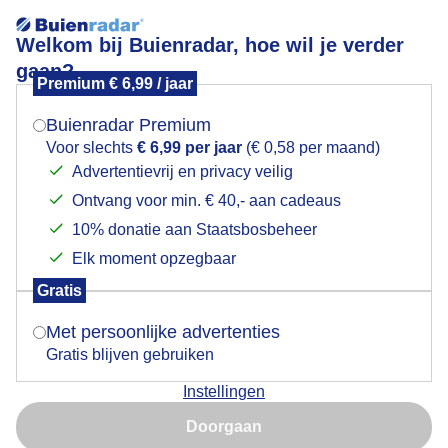
Welkom bij Buienradar, hoe wil je verder
gaan?
Premium € 6,99 / jaar
Mogen we je locatie gebruiken voor het
Lees meer.
weer?
Buienradar Premium
Ophoping van stuifmeel (constant in beweging door
Voor slechts
€ 6,99 per jaar
(€ 0,58 per maand)
de golven) aan rand van een ven (mede door straffe
Advertentievrij en privacy veilig
wind)
Ontvang voor min. € 40,- aan cadeaus
Indien je hier nog geen akkoord op hebt gegeven,
verschijnt er zo een pop-up uit je browser waarin
10% donatie aan Staatsbosbeheer
deze toestemming gevraagd wordt.
Elk moment opzegbaar
Gratis
Is goed, toon de popup
Met persoonlijke advertenties
Gratis blijven gebruiken
Instellingen
Nu niet, misschien later
Doorgaan
Gebruik je Safari en wil je niet elke dag deze pop-up zien?