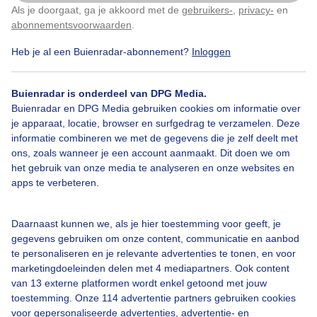
Als je doorgaat, ga je akkoord met de
gebruikers-
,
privacy-
en
Klik
hier
om dit aan te passen
abonnementsvoorwaarden
.
Door: Arjan Pat
Gemaakt: 10-05-2026, 19x bekeken
Heb je al een Buienradar-abonnement?
Inloggen
Buienradar is onderdeel van DPG Media.
Buienradar en DPG Media gebruiken cookies om informatie over
je apparaat, locatie, browser en surfgedrag te verzamelen. Deze
Bekijk slideshow
informatie combineren we met de gegevens die je zelf deelt met
ons, zoals wanneer je een account aanmaakt. Dit doen we om
het gebruik van onze media te analyseren en onze websites en
apps te verbeteren.
Een moment geduld aub...
Daarnaast kunnen we, als je hier toestemming voor geeft, je
gegevens gebruiken om onze content, communicatie en aanbod
te personaliseren en je relevante advertenties te tonen, en voor
marketingdoeleinden delen met 4 mediapartners. Ook content
van 13 externe platformen wordt enkel getoond met jouw
toestemming. Onze 114 advertentie partners gebruiken cookies
voor gepersonaliseerde advertenties, advertentie- en