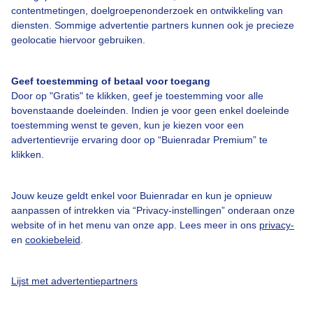
Over Buienradar
contentmetingen, doelgroepenonderzoek en ontwikkeling van
diensten. Sommige advertentie partners kunnen ook je precieze
geolocatie hiervoor gebruiken.
Bedrijfsgegevens
Veelgestelde vragen
Geef toestemming of betaal voor toegang
Door op "Gratis" te klikken, geef je toestemming voor alle
Contact
bovenstaande doeleinden. Indien je voor geen enkel doeleinde
Toegankelijkheid
toestemming wenst te geven, kun je kiezen voor een
advertentievrije ervaring door op “Buienradar Premium” te
Gebruikersvoorwaarden
klikken.
Adverteren
Buienradar Team
Jouw keuze geldt enkel voor Buienradar en kun je opnieuw
aanpassen of intrekken via “Privacy-instellingen” onderaan onze
Privacy beleid
website of in het menu van onze app. Lees meer in ons
privacy-
en
cookiebeleid
.
Cookie beleid
Privacy instellingen
Lijst met advertentiepartners
Gratis weerdata