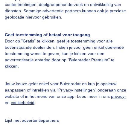
contentmetingen, doelgroepenonderzoek en ontwikkeling van
diensten. Sommige advertentie partners kunnen ook je precieze
geolocatie hiervoor gebruiken.
Over Buienradar
Geef toestemming of betaal voor toegang
Bedrijfsgegevens
Door op "Gratis" te klikken, geef je toestemming voor alle
Veelgestelde vragen
bovenstaande doeleinden. Indien je voor geen enkel doeleinde
toestemming wenst te geven, kun je kiezen voor een
Contact
advertentievrije ervaring door op “Buienradar Premium” te
Toegankelijkheid
klikken.
Gebruikersvoorwaarden
Jouw keuze geldt enkel voor Buienradar en kun je opnieuw
Adverteren
aanpassen of intrekken via “Privacy-instellingen” onderaan onze
website of in het menu van onze app. Lees meer in ons
privacy-
Buienradar Team
en
cookiebeleid
.
Privacy beleid
Cookie beleid
Lijst met advertentiepartners
Privacy instellingen