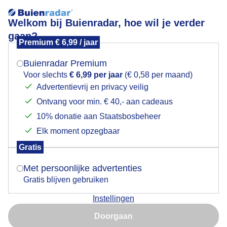
Welkom bij Buienradar, hoe wil je verder
gaan?
Premium € 6,99 / jaar
Mogen we je locatie gebruiken voor het
Lees meer.
weer?
Buienradar Premium
Zeilen
Voor slechts
€ 6,99 per jaar
(€ 0,58 per maand)
Advertentievrij en privacy veilig
Ontvang voor min. € 40,- aan cadeaus
Indien je hier nog geen akkoord op hebt gegeven,
verschijnt er zo een pop-up uit je browser waarin
10% donatie aan Staatsbosbeheer
deze toestemming gevraagd wordt.
Elk moment opzegbaar
Gratis
Is goed, toon de popup
Met persoonlijke advertenties
Gratis blijven gebruiken
Instellingen
Nu niet, misschien later
Zon, vrij krachtige wind , windgolfjes op het
Doorgaan
Veersemeer
Gebruik je Safari en wil je niet elke dag deze pop-up zien?