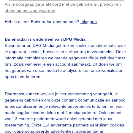
Als je doorgaat, ga je akkoord met de
gebruikers-
,
privacy-
en
Klik
hier
om dit aan te passen
abonnementsvoorwaarden
.
Door: ria brasser
Gemaakt: 10-05-2026, 34x bekeken
Heb je al een Buienradar-abonnement?
Inloggen
Buienradar is onderdeel van DPG Media.
Zeilen
Vrijkrachtigewind
Windgolfjesopveersemeer
Buienradar en DPG Media gebruiken cookies om informatie over
je apparaat, locatie, browser en surfgedrag te verzamelen. Deze
informatie combineren we met de gegevens die je zelf deelt met
ons, zoals wanneer je een account aanmaakt. Dit doen we om
Bekijk slideshow
het gebruik van onze media te analyseren en onze websites en
apps te verbeteren.
Daarnaast kunnen we, als je hier toestemming voor geeft, je
gegevens gebruiken om onze content, communicatie en aanbod
Een moment geduld aub...
te personaliseren en je relevante advertenties te tonen, en voor
marketingdoeleinden delen met 4 mediapartners. Ook content
van 13 externe platformen wordt enkel getoond met jouw
toestemming. Onze 114 advertentie partners gebruiken cookies
voor gepersonaliseerde advertenties, advertentie- en