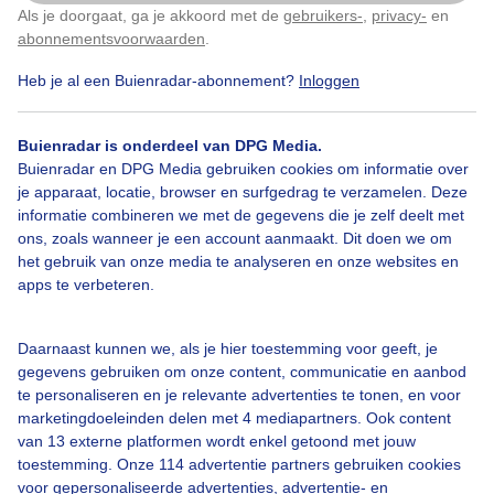
Als je doorgaat, ga je akkoord met de
gebruikers-
,
privacy-
en
Klik
hier
om dit aan te passen
abonnementsvoorwaarden
.
Heb je al een Buienradar-abonnement?
Inloggen
Moederdag
Molenweekend
Zonsopkomst
Buienradar is onderdeel van DPG Media.
Buienradar en DPG Media gebruiken cookies om informatie over
je apparaat, locatie, browser en surfgedrag te verzamelen. Deze
Bekijk slideshow
informatie combineren we met de gegevens die je zelf deelt met
ons, zoals wanneer je een account aanmaakt. Dit doen we om
het gebruik van onze media te analyseren en onze websites en
apps te verbeteren.
Een moment geduld aub...
Daarnaast kunnen we, als je hier toestemming voor geeft, je
gegevens gebruiken om onze content, communicatie en aanbod
te personaliseren en je relevante advertenties te tonen, en voor
marketingdoeleinden delen met 4 mediapartners. Ook content
van 13 externe platformen wordt enkel getoond met jouw
toestemming. Onze 114 advertentie partners gebruiken cookies
voor gepersonaliseerde advertenties, advertentie- en