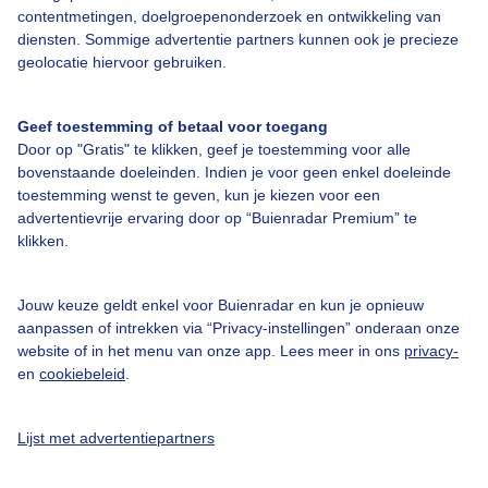
Over Buienradar
contentmetingen, doelgroepenonderzoek en ontwikkeling van
diensten. Sommige advertentie partners kunnen ook je precieze
geolocatie hiervoor gebruiken.
Bedrijfsgegevens
Veelgestelde vragen
Geef toestemming of betaal voor toegang
Door op "Gratis" te klikken, geef je toestemming voor alle
Contact
bovenstaande doeleinden. Indien je voor geen enkel doeleinde
Toegankelijkheid
toestemming wenst te geven, kun je kiezen voor een
advertentievrije ervaring door op “Buienradar Premium” te
Gebruikersvoorwaarden
klikken.
Adverteren
Buienradar Team
Jouw keuze geldt enkel voor Buienradar en kun je opnieuw
aanpassen of intrekken via “Privacy-instellingen” onderaan onze
Privacy beleid
website of in het menu van onze app. Lees meer in ons
privacy-
en
cookiebeleid
.
Cookie beleid
Privacy instellingen
Lijst met advertentiepartners
Gratis weerdata