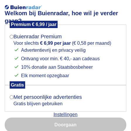
Welkom bij Buienradar, hoe wil je verder
gaan?
Premium € 6,99 / jaar
Mogen we je locatie gebruiken voor het
Zon
weer?
Buienradar Premium
Voor slechts
€ 6,99 per jaar
(€ 0,58 per maand)
Advertentievrij en privacy veilig
Ontvang voor min. € 40,- aan cadeaus
Indien je hier nog geen akkoord op hebt gegeven,
verschijnt er zo een pop-up uit je browser waarin
10% donatie aan Staatsbosbeheer
deze toestemming gevraagd wordt.
Elk moment opzegbaar
Gratis
Is goed, toon de popup
Met persoonlijke advertenties
Gratis blijven gebruiken
Moederdag en Molendag begint met een mooie
Instellingen
zonsopkomst
Nu niet, misschien later
Doorgaan
Door: Ton Wesselius
Gemaakt: 10-05-2026, 43x bekeken
Gebruik je Safari en wil je niet elke dag deze pop-up zien?