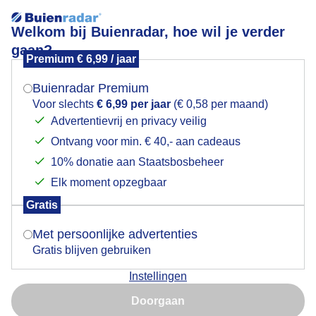
Welkom bij Buienradar, hoe wil je verder
gaan?
Premium € 6,99 / jaar
Mogen we je locatie gebruiken voor het
Prachtige zonsondergang langs de N33
weer?
Buienradar Premium
Voor slechts
€ 6,99 per jaar
(€ 0,58 per maand)
Advertentievrij en privacy veilig
Ontvang voor min. € 40,- aan cadeaus
Indien je hier nog geen akkoord op hebt gegeven,
verschijnt er zo een pop-up uit je browser waarin
10% donatie aan Staatsbosbeheer
deze toestemming gevraagd wordt.
Elk moment opzegbaar
Gratis
Is goed, toon de popup
Met persoonlijke advertenties
Gratis blijven gebruiken
Instellingen
Nu niet, misschien later
Doorgaan
Gebruik je Safari en wil je niet elke dag deze pop-up zien?