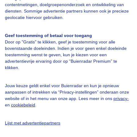
Over Buienradar
contentmetingen, doelgroepenonderzoek en ontwikkeling van
diensten. Sommige advertentie partners kunnen ook je precieze
geolocatie hiervoor gebruiken.
Bedrijfsgegevens
Veelgestelde vragen
Geef toestemming of betaal voor toegang
Door op "Gratis" te klikken, geef je toestemming voor alle
Contact
bovenstaande doeleinden. Indien je voor geen enkel doeleinde
Toegankelijkheid
toestemming wenst te geven, kun je kiezen voor een
advertentievrije ervaring door op “Buienradar Premium” te
Gebruikersvoorwaarden
klikken.
Adverteren
Buienradar Team
Jouw keuze geldt enkel voor Buienradar en kun je opnieuw
aanpassen of intrekken via “Privacy-instellingen” onderaan onze
Privacy beleid
website of in het menu van onze app. Lees meer in ons
privacy-
en
cookiebeleid
.
Cookie beleid
Privacy instellingen
Lijst met advertentiepartners
Gratis weerdata