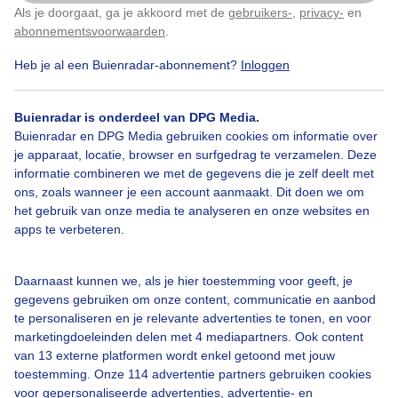
Als je doorgaat, ga je akkoord met de
gebruikers-
,
privacy-
en
Klik
hier
om dit aan te passen
abonnementsvoorwaarden
.
Door: public
Gemaakt: 09-05-2026, 35x bekeken
Heb je al een Buienradar-abonnement?
Inloggen
Buienradar is onderdeel van DPG Media.
Buienradar en DPG Media gebruiken cookies om informatie over
je apparaat, locatie, browser en surfgedrag te verzamelen. Deze
Bekijk slideshow
informatie combineren we met de gegevens die je zelf deelt met
ons, zoals wanneer je een account aanmaakt. Dit doen we om
het gebruik van onze media te analyseren en onze websites en
apps te verbeteren.
Een moment geduld aub...
Daarnaast kunnen we, als je hier toestemming voor geeft, je
gegevens gebruiken om onze content, communicatie en aanbod
te personaliseren en je relevante advertenties te tonen, en voor
marketingdoeleinden delen met 4 mediapartners. Ook content
van 13 externe platformen wordt enkel getoond met jouw
toestemming. Onze 114 advertentie partners gebruiken cookies
voor gepersonaliseerde advertenties, advertentie- en