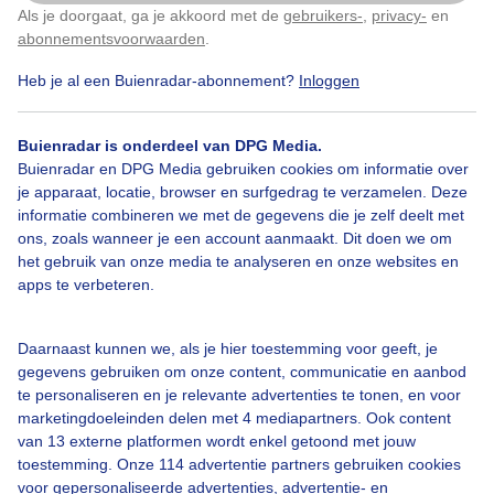
Als je doorgaat, ga je akkoord met de
gebruikers-
,
privacy-
en
Klik
hier
om dit aan te passen
abonnementsvoorwaarden
.
Heb je al een Buienradar-abonnement?
Inloggen
Bekijk slideshow
Buienradar is onderdeel van DPG Media.
Buienradar en DPG Media gebruiken cookies om informatie over
je apparaat, locatie, browser en surfgedrag te verzamelen. Deze
informatie combineren we met de gegevens die je zelf deelt met
ons, zoals wanneer je een account aanmaakt. Dit doen we om
Een moment geduld aub...
het gebruik van onze media te analyseren en onze websites en
apps te verbeteren.
Daarnaast kunnen we, als je hier toestemming voor geeft, je
gegevens gebruiken om onze content, communicatie en aanbod
te personaliseren en je relevante advertenties te tonen, en voor
Over Buienradar
marketingdoeleinden delen met 4 mediapartners. Ook content
van 13 externe platformen wordt enkel getoond met jouw
toestemming. Onze 114 advertentie partners gebruiken cookies
Bedrijfsgegevens
voor gepersonaliseerde advertenties, advertentie- en