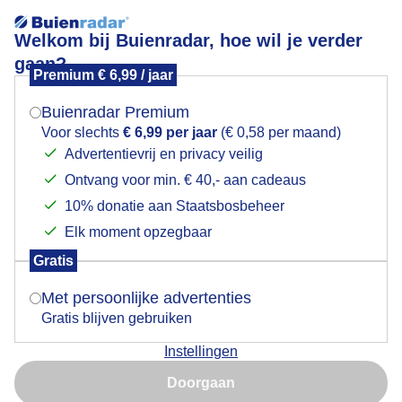
Welkom bij Buienradar, hoe wil je verder
gaan?
Premium € 6,99 / jaar
Mogen we je locatie gebruiken voor het
Lees meer.
weer?
Buienradar Premium
Weerfoto 9 mei
Voor slechts
€ 6,99 per jaar
(€ 0,58 per maand)
Advertentievrij en privacy veilig
Ontvang voor min. € 40,- aan cadeaus
Indien je hier nog geen akkoord op hebt gegeven,
verschijnt er zo een pop-up uit je browser waarin
10% donatie aan Staatsbosbeheer
deze toestemming gevraagd wordt.
Elk moment opzegbaar
Gratis
Is goed, toon de popup
Met persoonlijke advertenties
Gratis blijven gebruiken
Instellingen
Nu niet, misschien later
Door: public
Gemaakt: 09-05-2026, 38x bekeken
Doorgaan
Gebruik je Safari en wil je niet elke dag deze pop-up zien?