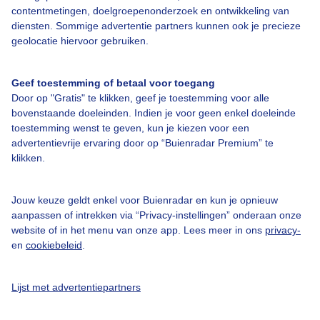
contentmetingen, doelgroepenonderzoek en ontwikkeling van
Veelgestelde vragen
diensten. Sommige advertentie partners kunnen ook je precieze
Contact
geolocatie hiervoor gebruiken.
Toegankelijkheid
Geef toestemming of betaal voor toegang
Gebruikersvoorwaarden
Door op "Gratis" te klikken, geef je toestemming voor alle
Adverteren
bovenstaande doeleinden. Indien je voor geen enkel doeleinde
toestemming wenst te geven, kun je kiezen voor een
Buienradar Team
advertentievrije ervaring door op “Buienradar Premium” te
klikken.
Privacy beleid
Cookie beleid
Jouw keuze geldt enkel voor Buienradar en kun je opnieuw
Privacy instellingen
aanpassen of intrekken via “Privacy-instellingen” onderaan onze
website of in het menu van onze app. Lees meer in ons
privacy-
Gratis weerdata
en
cookiebeleid
.
@BuienradarNL
Lijst met advertentiepartners
Buienradar
Buienradar