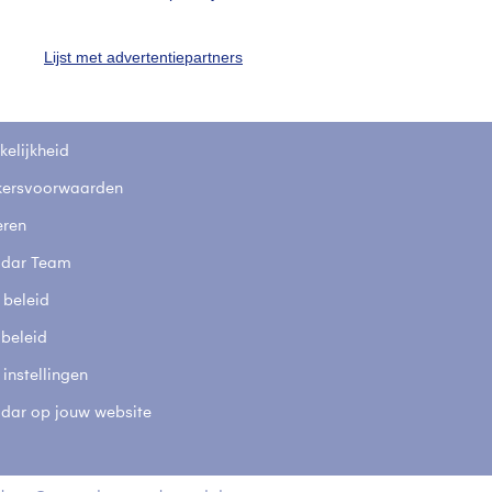
fsgegevens
De Bilt
Lijst met advertentiepartners
stelde vragen
t
elijkheid
kersvoorwaarden
eren
adar Team
 beleid
 beleid
 instellingen
adar op jouw website