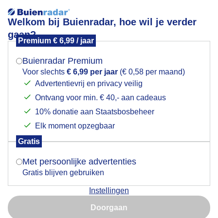
Welkom bij Buienradar, hoe wil je verder
gaan?
Premium € 6,99 / jaar
Mogen we je locatie gebruiken voor het
DE BEWOLKING LOOPT BINNEN
weer?
Buienradar Premium
Voor slechts
€ 6,99 per jaar
(€ 0,58 per maand)
Advertentievrij en privacy veilig
Ontvang voor min. € 40,- aan cadeaus
Indien je hier nog geen akkoord op hebt gegeven,
verschijnt er zo een pop-up uit je browser waarin
10% donatie aan Staatsbosbeheer
deze toestemming gevraagd wordt.
Elk moment opzegbaar
Gratis
Is goed, toon de popup
Met persoonlijke advertenties
Gratis blijven gebruiken
Instellingen
Nu niet, misschien later
Door: Els Bax
Gemaakt: 09-05-2026, 23x bekeken
Doorgaan
Gebruik je Safari en wil je niet elke dag deze pop-up zien?