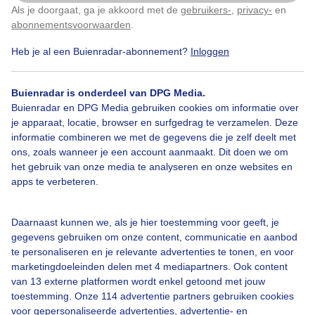
Als je doorgaat, ga je akkoord met de
gebruikers-
,
privacy-
en
Klik
hier
om dit aan te passen
abonnementsvoorwaarden
.
Heb je al een Buienradar-abonnement?
Inloggen
Bekijk slideshow
Buienradar is onderdeel van DPG Media.
Buienradar en DPG Media gebruiken cookies om informatie over
je apparaat, locatie, browser en surfgedrag te verzamelen. Deze
informatie combineren we met de gegevens die je zelf deelt met
ons, zoals wanneer je een account aanmaakt. Dit doen we om
Een moment geduld aub...
het gebruik van onze media te analyseren en onze websites en
apps te verbeteren.
Daarnaast kunnen we, als je hier toestemming voor geeft, je
gegevens gebruiken om onze content, communicatie en aanbod
te personaliseren en je relevante advertenties te tonen, en voor
Over Buienradar
marketingdoeleinden delen met 4 mediapartners. Ook content
van 13 externe platformen wordt enkel getoond met jouw
toestemming. Onze 114 advertentie partners gebruiken cookies
Bedrijfsgegevens
voor gepersonaliseerde advertenties, advertentie- en