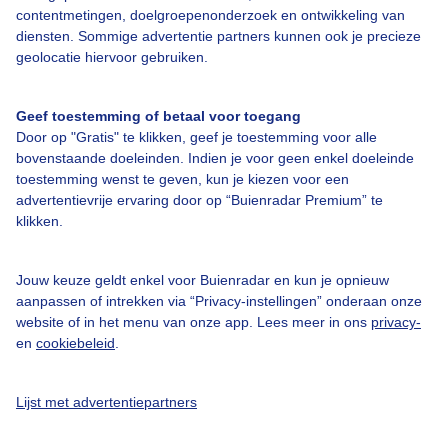
contentmetingen, doelgroepenonderzoek en ontwikkeling van
Veelgestelde vragen
diensten. Sommige advertentie partners kunnen ook je precieze
Contact
geolocatie hiervoor gebruiken.
Toegankelijkheid
Geef toestemming of betaal voor toegang
Gebruikersvoorwaarden
Door op "Gratis" te klikken, geef je toestemming voor alle
Adverteren
bovenstaande doeleinden. Indien je voor geen enkel doeleinde
toestemming wenst te geven, kun je kiezen voor een
Buienradar Team
advertentievrije ervaring door op “Buienradar Premium” te
klikken.
Privacy beleid
Cookie beleid
Jouw keuze geldt enkel voor Buienradar en kun je opnieuw
Privacy instellingen
aanpassen of intrekken via “Privacy-instellingen” onderaan onze
website of in het menu van onze app. Lees meer in ons
privacy-
Gratis weerdata
en
cookiebeleid
.
@BuienradarNL
Lijst met advertentiepartners
Buienradar
Buienradar