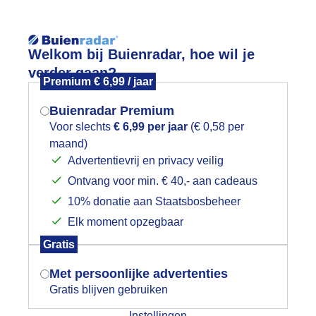
Reisinforma
Lees meer.
Welkom bij Buienradar, hoe wil je
verder gaan?
Premium € 6,99 / jaar
wijd
Foto en video
Weerzine
Buienradar Premium
Zoeken in 
Voor slechts
€ 6,99 per jaar
(€ 0,58 per
maand)
Mogen we je locatie gebruiken voor
e Koekoek is weer in t land Enkhuizen
Advertentievrij en privacy veilig
het weer?
Ontvang voor min. € 40,- aan cadeaus
10% donatie aan Staatsbosbeheer
Elk moment opzegbaar
Indien je hier nog geen akkoord op hebt
Gratis
gegeven, verschijnt er zo een pop-up uit
je browser waarin deze toestemming
Met persoonlijke advertenties
gevraagd wordt.
Gratis blijven gebruiken
Instellingen