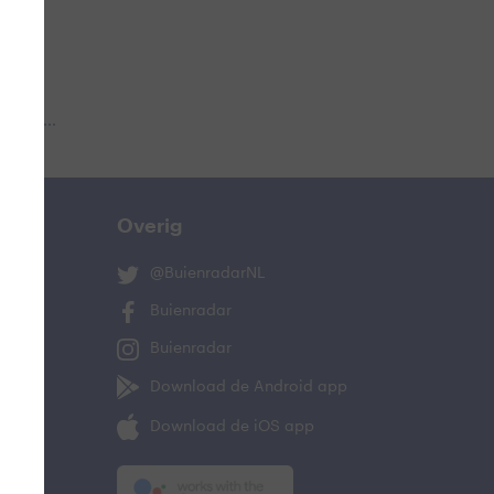
 aub...
Overig
@BuienradarNL
Buienradar
Buienradar
Download de Android app
Download de iOS app