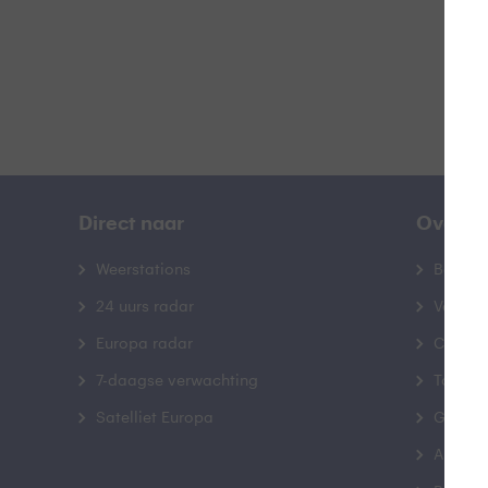
Direct naar
Over B
Weerstations
Bedrij
24 uurs radar
Veelge
Europa radar
Contac
7-daagse verwachting
Toegank
Satelliet Europa
Gebrui
Advert