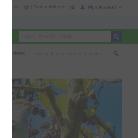
tie:
Files
| Treinmeldingen
Mijn Account
13
12
foto & video: