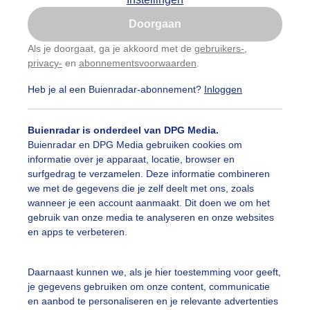
Is goed, toon de popup
Doorgaan
Nu niet, misschien later
Als je doorgaat, ga je akkoord met de
gebruikers-
,
privacy-
en
abonnementsvoorwaarden
.
Gebruik je Safari en wil je niet elke dag deze pop-up
zien?
Heb je al een Buienradar-abonnement?
Inloggen
Klik
hier
om dit aan te passen
Buienradar is onderdeel van DPG Media.
Buienradar en DPG Media gebruiken cookies om
informatie over je apparaat, locatie, browser en
surfgedrag te verzamelen. Deze informatie combineren
we met de gegevens die je zelf deelt met ons, zoals
wanneer je een account aanmaakt. Dit doen we om het
gebruik van onze media te analyseren en onze websites
r: Henri
Gemaakt: 07-05-2026, 54x bekeken
en apps te verbeteren.
Daarnaast kunnen we, als je hier toestemming voor geeft,
je gegevens gebruiken om onze content, communicatie
ekijk slideshow
en aanbod te personaliseren en je relevante advertenties