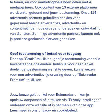
te tonen, en voor marketingdoeleinden delen met 4
mediapartners. Ook content van 13 externe platformen
wordt enkel getoond met jouw toestemming. Onze 114
advertentie partners gebruiken cookies voor
gepersonaliseerde advertenties, advertentie- en
Een moment geduld
contentmetingen, doelgroepenonderzoek en ontwikkeling
van diensten. Sommige advertentie partners kunnen ook
je precieze geolocatie hiervoor gebruiken.
uienradar
Mijn weer
Geef toestemming of betaal voor toegang
Door op "Gratis" te klikken, geef je toestemming voor alle
fsgegevens
De Bilt
bovenstaande doeleinden. Indien je voor geen enkel
doeleinde toestemming wenst te geven, kun je kiezen
stelde vragen
voor een advertentievrije ervaring door op “Buienradar
t
Premium” te klikken.
elijkheid
Jouw keuze geldt enkel voor Buienradar en kun je
kersvoorwaarden
opnieuw aanpassen of intrekken via “Privacy-instellingen”
eren
onderaan onze website of in het menu van onze app.
Lees meer in ons
privacy-
en
cookiebeleid
.