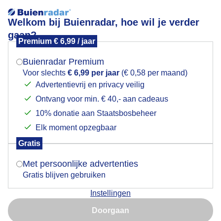
Welkom bij Buienradar, hoe wil je verder
gaan?
Premium € 6,99 / jaar
Mogen we je locatie gebruiken voor het
Regen en wind Portugal
weer?
Buienradar Premium
Voor slechts
€ 6,99 per jaar
(€ 0,58 per maand)
Advertentievrij en privacy veilig
Ontvang voor min. € 40,- aan cadeaus
Indien je hier nog geen akkoord op hebt gegeven,
verschijnt er zo een pop-up uit je browser waarin
10% donatie aan Staatsbosbeheer
deze toestemming gevraagd wordt.
Elk moment opzegbaar
Gratis
Is goed, toon de popup
Met persoonlijke advertenties
Gratis blijven gebruiken
Zware regenbuien met veel wind in het zuiden van
Instellingen
Portugal
Nu niet, misschien later
Doorgaan
Door: Simone Genna Wiersma
Gemaakt: 09-05-2026, 75x bekeken
Gebruik je Safari en wil je niet elke dag deze pop-up zien?