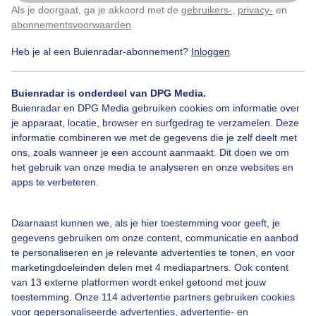
Als je doorgaat, ga je akkoord met de
gebruikers-
,
privacy-
en
Klik
hier
om dit aan te passen
abonnementsvoorwaarden
.
Heb je al een Buienradar-abonnement?
Inloggen
Portugal
Buienlucht
Regen
Buienradar is onderdeel van DPG Media.
Buienradar en DPG Media gebruiken cookies om informatie over
je apparaat, locatie, browser en surfgedrag te verzamelen. Deze
Bekijk slideshow
informatie combineren we met de gegevens die je zelf deelt met
ons, zoals wanneer je een account aanmaakt. Dit doen we om
het gebruik van onze media te analyseren en onze websites en
apps te verbeteren.
Een moment geduld aub...
Daarnaast kunnen we, als je hier toestemming voor geeft, je
gegevens gebruiken om onze content, communicatie en aanbod
te personaliseren en je relevante advertenties te tonen, en voor
marketingdoeleinden delen met 4 mediapartners. Ook content
van 13 externe platformen wordt enkel getoond met jouw
toestemming. Onze 114 advertentie partners gebruiken cookies
voor gepersonaliseerde advertenties, advertentie- en