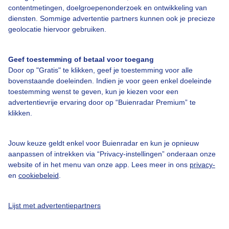
Over Buienradar
contentmetingen, doelgroepenonderzoek en ontwikkeling van
diensten. Sommige advertentie partners kunnen ook je precieze
geolocatie hiervoor gebruiken.
Bedrijfsgegevens
Veelgestelde vragen
Geef toestemming of betaal voor toegang
Door op "Gratis" te klikken, geef je toestemming voor alle
Contact
bovenstaande doeleinden. Indien je voor geen enkel doeleinde
Toegankelijkheid
toestemming wenst te geven, kun je kiezen voor een
advertentievrije ervaring door op “Buienradar Premium” te
Gebruikersvoorwaarden
klikken.
Adverteren
Buienradar Team
Jouw keuze geldt enkel voor Buienradar en kun je opnieuw
aanpassen of intrekken via “Privacy-instellingen” onderaan onze
Privacy beleid
website of in het menu van onze app. Lees meer in ons
privacy-
en
cookiebeleid
.
Cookie beleid
Privacy instellingen
Lijst met advertentiepartners
Gratis weerdata