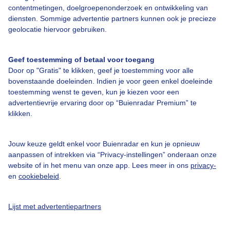
Over Buienradar
contentmetingen, doelgroepenonderzoek en ontwikkeling van
diensten. Sommige advertentie partners kunnen ook je precieze
geolocatie hiervoor gebruiken.
Bedrijfsgegevens
Veelgestelde vragen
Geef toestemming of betaal voor toegang
Door op "Gratis" te klikken, geef je toestemming voor alle
Contact
bovenstaande doeleinden. Indien je voor geen enkel doeleinde
Toegankelijkheid
toestemming wenst te geven, kun je kiezen voor een
advertentievrije ervaring door op “Buienradar Premium” te
Gebruikersvoorwaarden
klikken.
Adverteren
Buienradar Team
Jouw keuze geldt enkel voor Buienradar en kun je opnieuw
aanpassen of intrekken via “Privacy-instellingen” onderaan onze
Privacy beleid
website of in het menu van onze app. Lees meer in ons
privacy-
en
cookiebeleid
.
Cookie beleid
Privacy instellingen
Lijst met advertentiepartners
Gratis weerdata