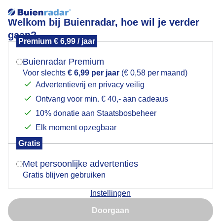
Welkom bij Buienradar, hoe wil je verder
gaan?
Premium € 6,99 / jaar
Mogen we je locatie gebruiken voor het
Meidoorn
weer?
Buienradar Premium
Voor slechts
€ 6,99 per jaar
(€ 0,58 per maand)
Advertentievrij en privacy veilig
Ontvang voor min. € 40,- aan cadeaus
Indien je hier nog geen akkoord op hebt gegeven,
verschijnt er zo een pop-up uit je browser waarin
10% donatie aan Staatsbosbeheer
deze toestemming gevraagd wordt.
Elk moment opzegbaar
Gratis
Is goed, toon de popup
Met persoonlijke advertenties
Gratis blijven gebruiken
De meidoorn langs de Afgedamde Maas kleurt mooi
Instellingen
bij de ochtendkleuren
Nu niet, misschien later
Doorgaan
Door: Agnes Advocaat
Gemaakt: 09-05-2026, 31x bekeken
Gebruik je Safari en wil je niet elke dag deze pop-up zien?