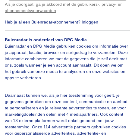
Als je doorgaat, ga je akkoord met de
gebruikers-
,
privacy-
en
Klik
hier
om dit aan te passen
abonnementsvoorwaarden
.
Heb je al een Buienradar-abonnement?
Inloggen
Meidoorn
Lente
Zonsopkomst
Buienradar is onderdeel van DPG Media.
Buienradar en DPG Media gebruiken cookies om informatie over
je apparaat, locatie, browser en surfgedrag te verzamelen. Deze
Bekijk slideshow
informatie combineren we met de gegevens die je zelf deelt met
ons, zoals wanneer je een account aanmaakt. Dit doen we om
het gebruik van onze media te analyseren en onze websites en
apps te verbeteren.
Een moment geduld aub...
Daarnaast kunnen we, als je hier toestemming voor geeft, je
gegevens gebruiken om onze content, communicatie en aanbod
te personaliseren en je relevante advertenties te tonen, en voor
marketingdoeleinden delen met 4 mediapartners. Ook content
van 13 externe platformen wordt enkel getoond met jouw
toestemming. Onze 114 advertentie partners gebruiken cookies
voor gepersonaliseerde advertenties, advertentie- en