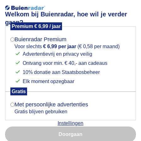
Welkom bij Buienradar, hoe wil je verder
gaan?
Premium € 6,99 / jaar
Mogen we je locatie gebruiken voor het
Prachtige dagpauwoog die geniet van de zon
weer?
Buienradar Premium
Voor slechts
€ 6,99 per jaar
(€ 0,58 per maand)
Advertentievrij en privacy veilig
Ontvang voor min. € 40,- aan cadeaus
Indien je hier nog geen akkoord op hebt gegeven,
verschijnt er zo een pop-up uit je browser waarin
10% donatie aan Staatsbosbeheer
deze toestemming gevraagd wordt.
Elk moment opzegbaar
Gratis
Is goed, toon de popup
Met persoonlijke advertenties
Gratis blijven gebruiken
Dat het mooi weer is met de avondzon laat deze
Instellingen
dagpauwoog zien, die heerlijk van de zon geniet.
Nu niet, misschien later
Doorgaan
Door: Arco Visser
Gemaakt: 08-05-2026, 230x bekeken
Gebruik je Safari en wil je niet elke dag deze pop-up zien?