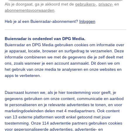
Als je doorgaat, ga je akkoord met de
gebruikers-
,
privacy-
en
Klik
hier
om dit aan te passen
abonnementsvoorwaarden
.
Heb je al een Buienradar-abonnement?
Inloggen
Vlinder
Dagpauwoog
Lente
Buienradar is onderdeel van DPG Media.
Buienradar en DPG Media gebruiken cookies om informatie over
je apparaat, locatie, browser en surfgedrag te verzamelen. Deze
Bekijk slideshow
informatie combineren we met de gegevens die je zelf deelt met
ons, zoals wanneer je een account aanmaakt. Dit doen we om
het gebruik van onze media te analyseren en onze websites en
apps te verbeteren.
Een moment geduld aub...
Daarnaast kunnen we, als je hier toestemming voor geeft, je
gegevens gebruiken om onze content, communicatie en aanbod
te personaliseren en je relevante advertenties te tonen, en voor
marketingdoeleinden delen met 4 mediapartners. Ook content
van 13 externe platformen wordt enkel getoond met jouw
toestemming. Onze 114 advertentie partners gebruiken cookies
voor gepersonaliseerde advertenties, advertentie- en