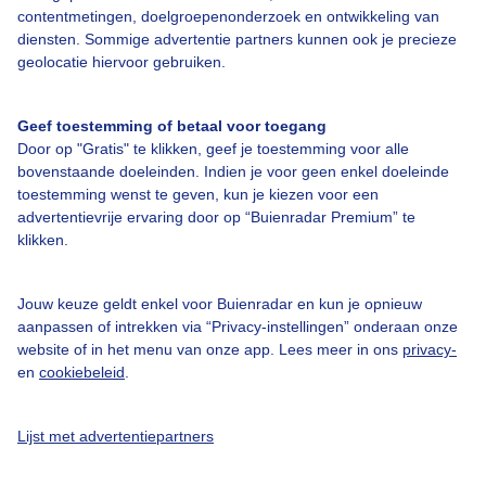
Over Buienradar
contentmetingen, doelgroepenonderzoek en ontwikkeling van
diensten. Sommige advertentie partners kunnen ook je precieze
geolocatie hiervoor gebruiken.
Bedrijfsgegevens
Veelgestelde vragen
Geef toestemming of betaal voor toegang
Door op "Gratis" te klikken, geef je toestemming voor alle
Contact
bovenstaande doeleinden. Indien je voor geen enkel doeleinde
Toegankelijkheid
toestemming wenst te geven, kun je kiezen voor een
advertentievrije ervaring door op “Buienradar Premium” te
Gebruikersvoorwaarden
klikken.
Adverteren
Buienradar Team
Jouw keuze geldt enkel voor Buienradar en kun je opnieuw
aanpassen of intrekken via “Privacy-instellingen” onderaan onze
Privacy beleid
website of in het menu van onze app. Lees meer in ons
privacy-
en
cookiebeleid
.
Cookie beleid
Privacy instellingen
Lijst met advertentiepartners
Gratis weerdata