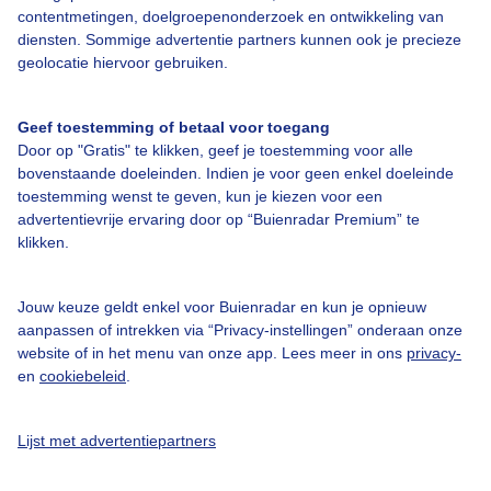
Bedrijfsgegevens
contentmetingen, doelgroepenonderzoek en ontwikkeling van
diensten. Sommige advertentie partners kunnen ook je precieze
Veelgestelde vragen
geolocatie hiervoor gebruiken.
Contact
Toegankelijkheid
Geef toestemming of betaal voor toegang
Door op "Gratis" te klikken, geef je toestemming voor alle
Gebruikersvoorwaarden
bovenstaande doeleinden. Indien je voor geen enkel doeleinde
Adverteren
toestemming wenst te geven, kun je kiezen voor een
advertentievrije ervaring door op “Buienradar Premium” te
Buienradar Team
klikken.
Privacy beleid
Cookie beleid
Jouw keuze geldt enkel voor Buienradar en kun je opnieuw
aanpassen of intrekken via “Privacy-instellingen” onderaan onze
Privacy instellingen
website of in het menu van onze app. Lees meer in ons
privacy-
en
cookiebeleid
.
Gratis weerdata
@BuienradarNL
Lijst met advertentiepartners
Buienradar