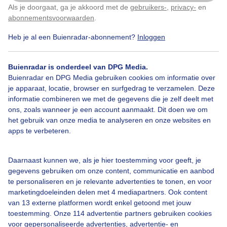
Als je doorgaat, ga je akkoord met de
gebruikers-
,
privacy-
en
Klik
hier
om dit aan te passen
Droog
Weer
Wolken
abonnementsvoorwaarden
.
Heb je al een Buienradar-abonnement?
Inloggen
Bekijk slideshow
Buienradar is onderdeel van DPG Media.
Buienradar en DPG Media gebruiken cookies om informatie over
je apparaat, locatie, browser en surfgedrag te verzamelen. Deze
informatie combineren we met de gegevens die je zelf deelt met
ons, zoals wanneer je een account aanmaakt. Dit doen we om
het gebruik van onze media te analyseren en onze websites en
Een moment geduld aub...
apps te verbeteren.
Daarnaast kunnen we, als je hier toestemming voor geeft, je
gegevens gebruiken om onze content, communicatie en aanbod
te personaliseren en je relevante advertenties te tonen, en voor
marketingdoeleinden delen met 4 mediapartners. Ook content
Over Buienradar
van 13 externe platformen wordt enkel getoond met jouw
toestemming. Onze 114 advertentie partners gebruiken cookies
voor gepersonaliseerde advertenties, advertentie- en