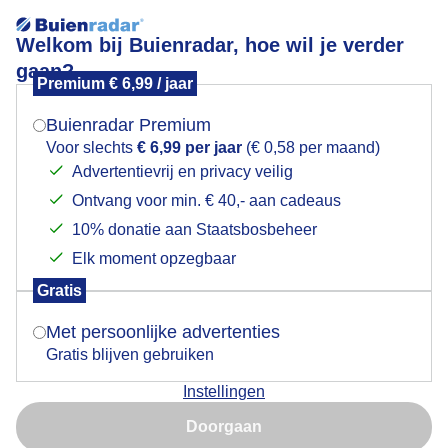
Welkom bij Buienradar, hoe wil je verder
gaan?
Premium € 6,99 / jaar
Mogen we je locatie gebruiken voor het
Veel bewolking vanmorgen
weer?
Buienradar Premium
Voor slechts
€ 6,99 per jaar
(€ 0,58 per maand)
Advertentievrij en privacy veilig
Ontvang voor min. € 40,- aan cadeaus
Indien je hier nog geen akkoord op hebt gegeven,
verschijnt er zo een pop-up uit je browser waarin
10% donatie aan Staatsbosbeheer
deze toestemming gevraagd wordt.
Elk moment opzegbaar
Gratis
Is goed, toon de popup
Goedemiddag
Met persoonlijke advertenties
Gratis blijven gebruiken
Door: Johan Klos
Gemaakt: 08-05-2026, 45x bekeken
Instellingen
Nu niet, misschien later
Doorgaan
Gebruik je Safari en wil je niet elke dag deze pop-up zien?