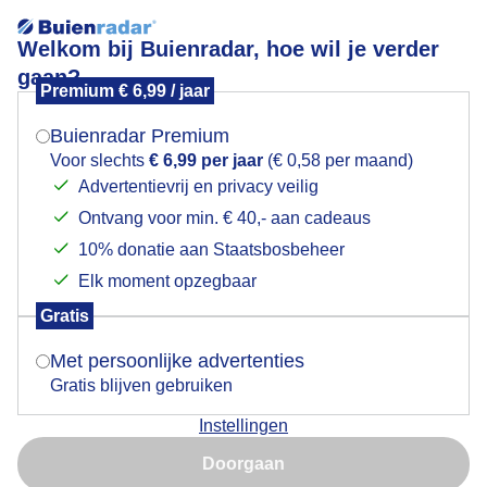
Welkom bij Buienradar, hoe wil je verder
gaan?
Premium € 6,99 / jaar
Mogen we je locatie gebruiken voor het
Lees meer.
weer?
Buienradar Premium
Gras schudden
Voor slechts
€ 6,99 per jaar
(€ 0,58 per maand)
Advertentievrij en privacy veilig
Ontvang voor min. € 40,- aan cadeaus
Indien je hier nog geen akkoord op hebt gegeven,
verschijnt er zo een pop-up uit je browser waarin
10% donatie aan Staatsbosbeheer
deze toestemming gevraagd wordt.
Elk moment opzegbaar
Gratis
Is goed, toon de popup
Met persoonlijke advertenties
Gratis blijven gebruiken
Instellingen
Nu niet, misschien later
Het was groeizaam weer
Doorgaan
Gebruik je Safari en wil je niet elke dag deze pop-up zien?