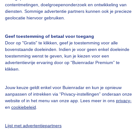
contentmetingen, doelgroepenonderzoek en ontwikkeling van
diensten. Sommige advertentie partners kunnen ook je precieze
Over Buienradar
geolocatie hiervoor gebruiken.
Bedrijfsgegevens
Geef toestemming of betaal voor toegang
Veelgestelde vragen
Door op "Gratis" te klikken, geef je toestemming voor alle
bovenstaande doeleinden. Indien je voor geen enkel doeleinde
Contact
toestemming wenst te geven, kun je kiezen voor een
advertentievrije ervaring door op “Buienradar Premium” te
Toegankelijkheid
klikken.
Gebruikersvoorwaarden
Adverteren
Jouw keuze geldt enkel voor Buienradar en kun je opnieuw
aanpassen of intrekken via “Privacy-instellingen” onderaan onze
Buienradar Team
website of in het menu van onze app. Lees meer in ons
privacy-
Privacy beleid
en
cookiebeleid
.
Cookie beleid
Lijst met advertentiepartners
Privacy instellingen
Gratis weerdata