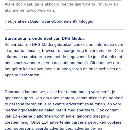
Als je doorgaat, ga je akkoord met de
gebruikers-
,
privacy-
en
Klik
hier
om dit aan te passen
Door: Peter van der Schoot
Gemaakt: 08-05-2026, 14x bekeken
abonnementsvoorwaarden
.
Heb je al een Buienradar-abonnement?
Inloggen
Hooien
Buienradar is onderdeel van DPG Media.
Buienradar en DPG Media gebruiken cookies om informatie over
je apparaat, locatie, browser en surfgedrag te verzamelen. Deze
informatie combineren we met de gegevens die je zelf deelt met
Bekijk slideshow
ons, zoals wanneer je een account aanmaakt. Dit doen we om
het gebruik van onze media te analyseren en onze websites en
apps te verbeteren.
Daarnaast kunnen we, als je hier toestemming voor geeft, je
Een moment geduld aub...
gegevens gebruiken om onze content, communicatie en aanbod
te personaliseren en je relevante advertenties te tonen, en voor
marketingdoeleinden delen met 4 mediapartners. Ook content
van 13 externe platformen wordt enkel getoond met jouw
toestemming. Onze 114 advertentie partners gebruiken cookies
voor gepersonaliseerde advertenties, advertentie- en