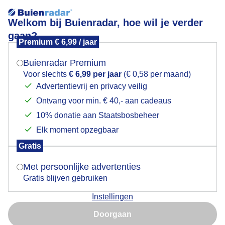
Welkom bij Buienradar, hoe wil je verder
gaan?
Premium € 6,99 / jaar
Mogen we je locatie gebruiken voor het
Maaien
weer?
Buienradar Premium
Voor slechts
€ 6,99 per jaar
(€ 0,58 per maand)
Advertentievrij en privacy veilig
Ontvang voor min. € 40,- aan cadeaus
Indien je hier nog geen akkoord op hebt gegeven,
verschijnt er zo een pop-up uit je browser waarin
10% donatie aan Staatsbosbeheer
deze toestemming gevraagd wordt.
Elk moment opzegbaar
Gratis
Is goed, toon de popup
Met persoonlijke advertenties
Gratis blijven gebruiken
Het is droog de komende dagen
Instellingen
Nu niet, misschien later
Door: Peter van der Schoot
Gemaakt: 08-05-2026, 14x bekeken
Doorgaan
Gebruik je Safari en wil je niet elke dag deze pop-up zien?