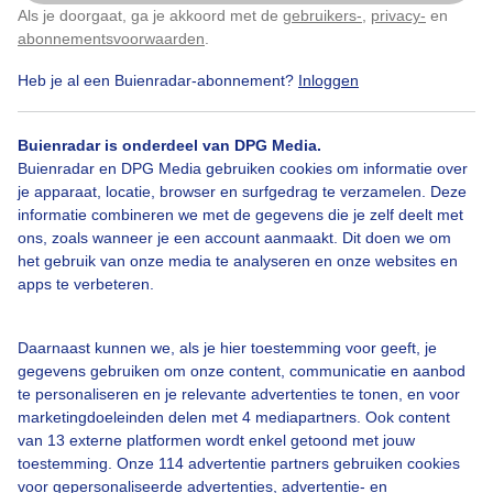
Als je doorgaat, ga je akkoord met de
gebruikers-
,
privacy-
en
Klik
hier
om dit aan te passen
abonnementsvoorwaarden
.
Heb je al een Buienradar-abonnement?
Inloggen
Oogsten
Buienradar is onderdeel van DPG Media.
Buienradar en DPG Media gebruiken cookies om informatie over
Bekijk slideshow
je apparaat, locatie, browser en surfgedrag te verzamelen. Deze
informatie combineren we met de gegevens die je zelf deelt met
ons, zoals wanneer je een account aanmaakt. Dit doen we om
het gebruik van onze media te analyseren en onze websites en
apps te verbeteren.
Een moment geduld aub...
Daarnaast kunnen we, als je hier toestemming voor geeft, je
gegevens gebruiken om onze content, communicatie en aanbod
te personaliseren en je relevante advertenties te tonen, en voor
marketingdoeleinden delen met 4 mediapartners. Ook content
van 13 externe platformen wordt enkel getoond met jouw
toestemming. Onze 114 advertentie partners gebruiken cookies
voor gepersonaliseerde advertenties, advertentie- en
Over Buienradar