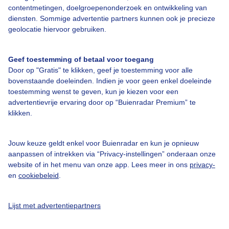
contentmetingen, doelgroepenonderzoek en ontwikkeling van
diensten. Sommige advertentie partners kunnen ook je precieze
Bedrijfsgegevens
geolocatie hiervoor gebruiken.
Veelgestelde vragen
Geef toestemming of betaal voor toegang
Contact
Door op "Gratis" te klikken, geef je toestemming voor alle
Toegankelijkheid
bovenstaande doeleinden. Indien je voor geen enkel doeleinde
toestemming wenst te geven, kun je kiezen voor een
Gebruikersvoorwaarden
advertentievrije ervaring door op “Buienradar Premium” te
klikken.
Adverteren
Buienradar Team
Jouw keuze geldt enkel voor Buienradar en kun je opnieuw
Privacy beleid
aanpassen of intrekken via “Privacy-instellingen” onderaan onze
website of in het menu van onze app. Lees meer in ons
privacy-
Cookie beleid
en
cookiebeleid
.
Privacy instellingen
Gratis weerdata
Lijst met advertentiepartners
@BuienradarNL