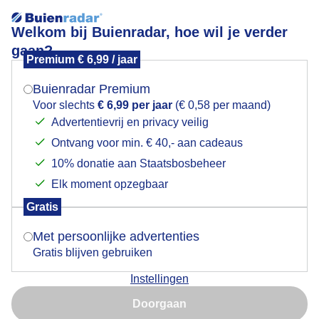
Welkom bij Buienradar, hoe wil je verder
gaan?
Premium € 6,99 / jaar
Mogen we je locatie gebruiken voor het
Gasselternijveenschemond,W van Paick
weer?
Buienradar Premium
Voor slechts
€ 6,99 per jaar
(€ 0,58 per maand)
Advertentievrij en privacy veilig
Ontvang voor min. € 40,- aan cadeaus
Indien je hier nog geen akkoord op hebt gegeven,
verschijnt er zo een pop-up uit je browser waarin
10% donatie aan Staatsbosbeheer
deze toestemming gevraagd wordt.
Elk moment opzegbaar
Gratis
Is goed, toon de popup
Met persoonlijke advertenties
Gratis blijven gebruiken
Instellingen
Nu niet, misschien later
Door: public
Gemaakt: 08-05-2026, 18x bekeken
Doorgaan
Gebruik je Safari en wil je niet elke dag deze pop-up zien?