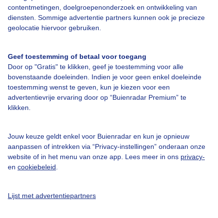
contentmetingen, doelgroepenonderzoek en ontwikkeling van
Veelgestelde vragen
diensten. Sommige advertentie partners kunnen ook je precieze
Contact
geolocatie hiervoor gebruiken.
Toegankelijkheid
Geef toestemming of betaal voor toegang
Gebruikersvoorwaarden
Door op "Gratis" te klikken, geef je toestemming voor alle
Adverteren
bovenstaande doeleinden. Indien je voor geen enkel doeleinde
toestemming wenst te geven, kun je kiezen voor een
Buienradar Team
advertentievrije ervaring door op “Buienradar Premium” te
klikken.
Privacy beleid
Cookie beleid
Jouw keuze geldt enkel voor Buienradar en kun je opnieuw
Privacy instellingen
aanpassen of intrekken via “Privacy-instellingen” onderaan onze
website of in het menu van onze app. Lees meer in ons
privacy-
Gratis weerdata
en
cookiebeleid
.
@BuienradarNL
Lijst met advertentiepartners
Buienradar
Buienradar