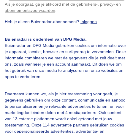
Als je doorgaat, ga je akkoord met de
gebruikers-
,
privacy-
en
Klik
hier
om dit aan te passen
abonnementsvoorwaarden
.
Heb je al een Buienradar-abonnement?
Inloggen
Bekijk slideshow
Buienradar is onderdeel van DPG Media.
Buienradar en DPG Media gebruiken cookies om informatie over
je apparaat, locatie, browser en surfgedrag te verzamelen. Deze
informatie combineren we met de gegevens die je zelf deelt met
ons, zoals wanneer je een account aanmaakt. Dit doen we om
Een moment geduld aub...
het gebruik van onze media te analyseren en onze websites en
apps te verbeteren.
Daarnaast kunnen we, als je hier toestemming voor geeft, je
gegevens gebruiken om onze content, communicatie en aanbod
te personaliseren en je relevante advertenties te tonen, en voor
Over Buienradar
marketingdoeleinden delen met 4 mediapartners. Ook content
van 13 externe platformen wordt enkel getoond met jouw
toestemming. Onze 114 advertentie partners gebruiken cookies
Bedrijfsgegevens
voor gepersonaliseerde advertenties, advertentie- en