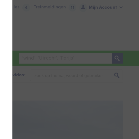
tie:
Files
| Treinmeldingen
Mijn Account
4
11
foto & video: