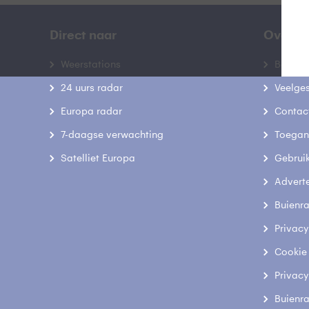
Direct naar
Over B
Weerstations
Bedrij
24 uurs radar
Veelge
Europa radar
Contac
7-daagse verwachting
Toegank
Satelliet Europa
Gebrui
Advert
Buienr
Privacy
Cookie
Privacy
Buienr