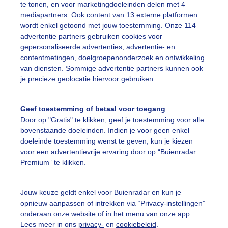
te tonen, en voor marketingdoeleinden delen met 4
mediapartners. Ook content van 13 externe platformen
wordt enkel getoond met jouw toestemming. Onze 114
advertentie partners gebruiken cookies voor
gepersonaliseerde advertenties, advertentie- en
 kleine zee van raapzaad op een redelijk bewolkte dag
contentmetingen, doelgroepenonderzoek en ontwikkeling
van diensten. Sommige advertentie partners kunnen ook
r: Zoe de Rover
Gemaakt: 05-05-2026, 118x bekeken
je precieze geolocatie hiervoor gebruiken.
aapzaad
Lente
Wolken
Geef toestemming of betaal voor toegang
Door op "Gratis" te klikken, geef je toestemming voor alle
bovenstaande doeleinden. Indien je voor geen enkel
ekijk slideshow
doeleinde toestemming wenst te geven, kun je kiezen
voor een advertentievrije ervaring door op “Buienradar
Premium” te klikken.
Jouw keuze geldt enkel voor Buienradar en kun je
opnieuw aanpassen of intrekken via “Privacy-instellingen”
Een moment geduld
onderaan onze website of in het menu van onze app.
Lees meer in ons
privacy-
en
cookiebeleid
.