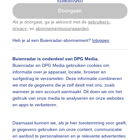
Is goed, toon de popup
Doorgaan
Nu niet, misschien later
Als je doorgaat, ga je akkoord met de
gebruikers-
,
privacy-
en
abonnementsvoorwaarden
.
Gebruik je Safari en wil je niet elke dag deze pop-up
zien?
Heb je al een Buienradar-abonnement?
Inloggen
Klik
hier
om dit aan te passen
Buienradar is onderdeel van DPG Media.
Buienradar en DPG Media gebruiken cookies om
informatie over je apparaat, locatie, browser en
surfgedrag te verzamelen. Deze informatie combineren
we met de gegevens die je zelf deelt met ons, zoals
wanneer je een account aanmaakt. Dit doen we om het
gebruik van onze media te analyseren en onze websites
en apps te verbeteren.
Daarnaast kunnen we, als je hier toestemming voor geeft,
je gegevens gebruiken om onze content, communicatie
en aanbod te personaliseren en je relevante advertenties