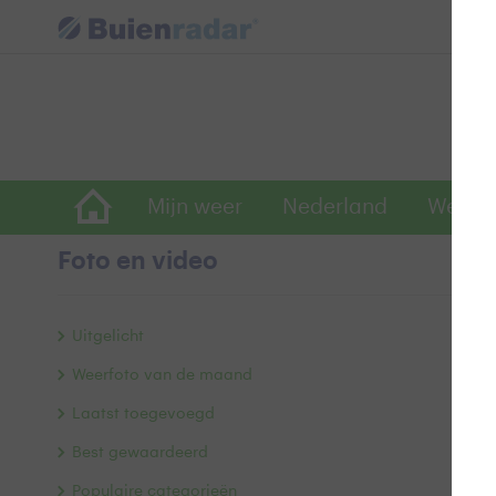
Mijn weer
Nederland
Wereld
Foto en video
R
Uitgelicht
Weerfoto van de maand
Laatst toegevoegd
Best gewaardeerd
Populaire categorieën