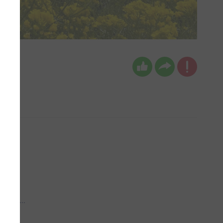
 aub...