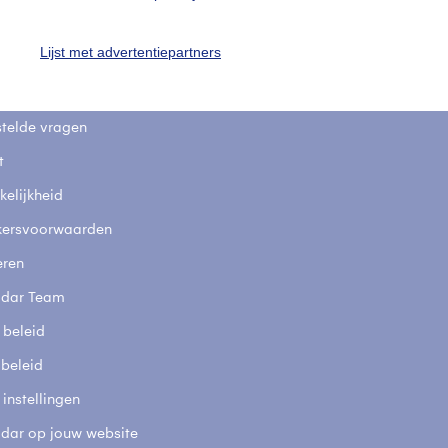
uienradar
Mijn weer
Lijst met advertentiepartners
fsgegevens
De Bilt
stelde vragen
t
elijkheid
kersvoorwaarden
eren
adar Team
 beleid
 beleid
 instellingen
adar op jouw website