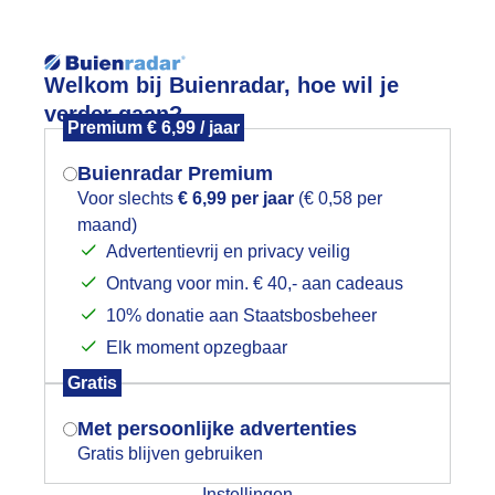
Reisinforma
Welkom bij Buienradar, hoe wil je
verder gaan?
Premium € 6,99 / jaar
Buienradar Premium
Voor slechts
€ 6,99 per jaar
(€ 0,58 per
wijd
Foto en video
Weerzine
maand)
Mogen we je locatie gebruiken voor
Advertentievrij en privacy veilig
het weer?
Zoeken in 
Ontvang voor min. € 40,- aan cadeaus
10% donatie aan Staatsbosbeheer
aapzaad in bloei
Elk moment opzegbaar
Indien je hier nog geen akkoord op hebt
Gratis
gegeven, verschijnt er zo een pop-up uit
je browser waarin deze toestemming
Met persoonlijke advertenties
gevraagd wordt.
Gratis blijven gebruiken
Instellingen