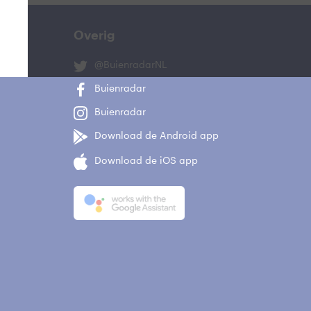
Overig
@BuienradarNL
Buienradar
Buienradar
Download de Android app
Download de iOS app