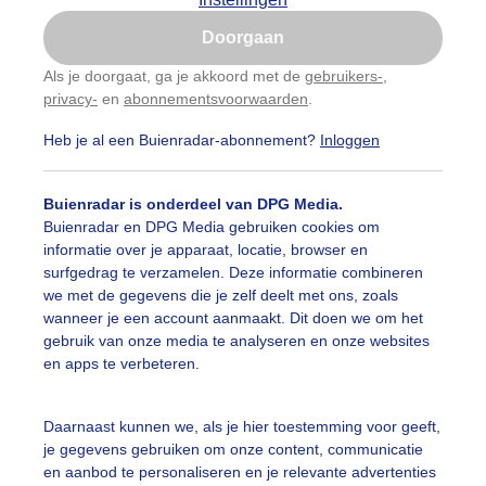
Is goed, toon de popup
Doorgaan
Nu niet, misschien later
Als je doorgaat, ga je akkoord met de
gebruikers-
,
privacy-
en
abonnementsvoorwaarden
.
Gebruik je Safari en wil je niet elke dag deze pop-up
zien?
Heb je al een Buienradar-abonnement?
Inloggen
Klik
hier
om dit aan te passen
Buienradar is onderdeel van DPG Media.
Buienradar en DPG Media gebruiken cookies om
informatie over je apparaat, locatie, browser en
surfgedrag te verzamelen. Deze informatie combineren
we met de gegevens die je zelf deelt met ons, zoals
wanneer je een account aanmaakt. Dit doen we om het
gebruik van onze media te analyseren en onze websites
en apps te verbeteren.
Daarnaast kunnen we, als je hier toestemming voor geeft,
je gegevens gebruiken om onze content, communicatie
en aanbod te personaliseren en je relevante advertenties
r: willie.elschot1963@gmail.com
Gemaakt: 05-05-2026, 28x bek