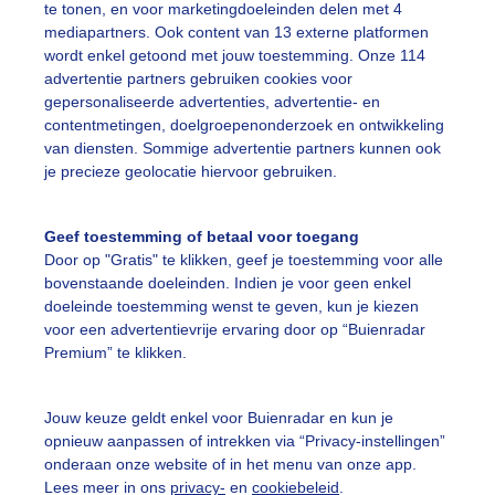
te tonen, en voor marketingdoeleinden delen met 4
mediapartners. Ook content van 13 externe platformen
wordt enkel getoond met jouw toestemming. Onze 114
advertentie partners gebruiken cookies voor
ekijk slideshow
gepersonaliseerde advertenties, advertentie- en
contentmetingen, doelgroepenonderzoek en ontwikkeling
van diensten. Sommige advertentie partners kunnen ook
je precieze geolocatie hiervoor gebruiken.
Een moment geduld
Geef toestemming of betaal voor toegang
Door op "Gratis" te klikken, geef je toestemming voor alle
bovenstaande doeleinden. Indien je voor geen enkel
doeleinde toestemming wenst te geven, kun je kiezen
voor een advertentievrije ervaring door op “Buienradar
uienradar
Mijn weer
Premium” te klikken.
fsgegevens
De Bilt
Jouw keuze geldt enkel voor Buienradar en kun je
stelde vragen
opnieuw aanpassen of intrekken via “Privacy-instellingen”
t
onderaan onze website of in het menu van onze app.
Lees meer in ons
privacy-
en
cookiebeleid
.
elijkheid