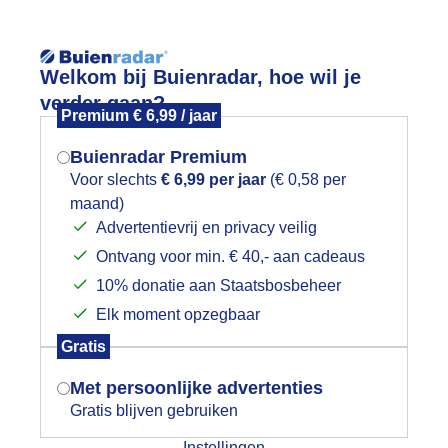
Reisinforma
Welkom bij Buienradar, hoe wil je
verder gaan?
Premium € 6,99 / jaar
Buienradar Premium
Voor slechts
€ 6,99 per jaar
(€ 0,58 per
wijd
Foto en video
Weerzine
maand)
Mogen we je locatie gebruiken voor
Advertentievrij en privacy veilig
het weer?
Zoeken in 
Ontvang voor min. € 40,- aan cadeaus
10% donatie aan Staatsbosbeheer
fgelopen nacht veel regen gehad. Bor
Elk moment opzegbaar
Indien je hier nog geen akkoord op hebt
Gratis
gegeven, verschijnt er zo een pop-up uit
je browser waarin deze toestemming
Met persoonlijke advertenties
gevraagd wordt.
Gratis blijven gebruiken
Instellingen