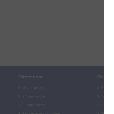
B
Direct naar
Over B
Weerstations
Bedrij
24 uurs radar
Veelge
Europa radar
Contac
7-daagse verwachting
Toegank