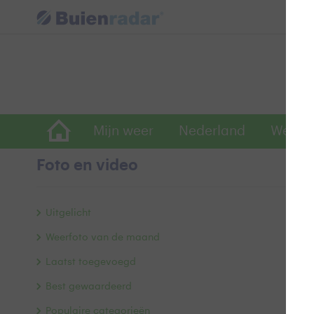
Mijn weer
Nederland
Wereld
Foto en video
A
Uitgelicht
Weerfoto van de maand
Laatst toegevoegd
Best gewaardeerd
Populaire categorieën