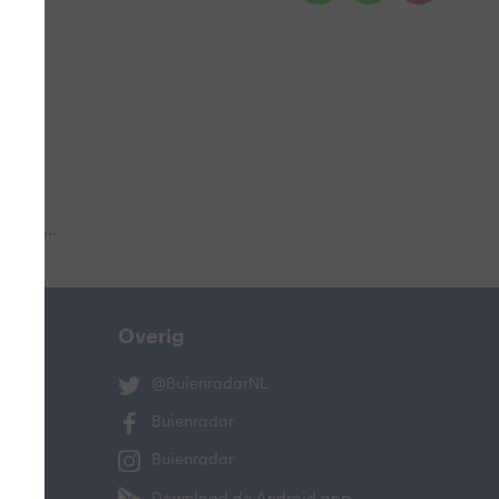
 aub...
Overig
@BuienradarNL
Buienradar
Buienradar
Download de Android app