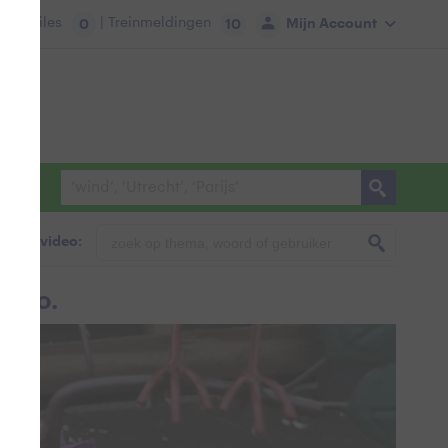
tie:
Files
| Treinmeldingen
Mijn Account
0
10
foto & video:
culo.