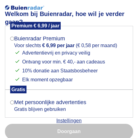
Welkom bij Buienradar, hoe wil je verder
gaan?
Premium € 6,99 / jaar
Mogen we je locatie gebruiken voor het
Lees meer.
weer?
Buienradar Premium
Saaie grijze lucht vanmorgen
Voor slechts
€ 6,99 per jaar
(€ 0,58 per maand)
Advertentievrij en privacy veilig
Ontvang voor min. € 40,- aan cadeaus
Indien je hier nog geen akkoord op hebt gegeven,
verschijnt er zo een pop-up uit je browser waarin
10% donatie aan Staatsbosbeheer
deze toestemming gevraagd wordt.
Elk moment opzegbaar
Gratis
Is goed, toon de popup
Met persoonlijke advertenties
Gratis blijven gebruiken
Instellingen
Nu niet, misschien later
Saaie grijze lucht
Doorgaan
Gebruik je Safari en wil je niet elke dag deze pop-up zien?