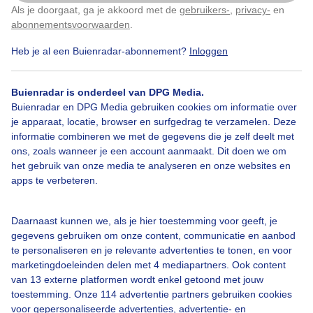
Als je doorgaat, ga je akkoord met de
gebruikers-
,
privacy-
en
Klik
hier
om dit aan te passen
Door: Astrid Wiessner Hoog
Gemaakt: 05-05-2026, 31x bekeken
abonnementsvoorwaarden
.
Heb je al een Buienradar-abonnement?
Inloggen
Grijzelucht
Buienradar is onderdeel van DPG Media.
Buienradar en DPG Media gebruiken cookies om informatie over
je apparaat, locatie, browser en surfgedrag te verzamelen. Deze
informatie combineren we met de gegevens die je zelf deelt met
Bekijk slideshow
ons, zoals wanneer je een account aanmaakt. Dit doen we om
het gebruik van onze media te analyseren en onze websites en
apps te verbeteren.
Daarnaast kunnen we, als je hier toestemming voor geeft, je
gegevens gebruiken om onze content, communicatie en aanbod
Een moment geduld aub...
te personaliseren en je relevante advertenties te tonen, en voor
marketingdoeleinden delen met 4 mediapartners. Ook content
van 13 externe platformen wordt enkel getoond met jouw
toestemming. Onze 114 advertentie partners gebruiken cookies
voor gepersonaliseerde advertenties, advertentie- en