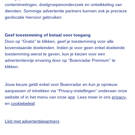
contentmetingen, doelgroepenonderzoek en ontwikkeling van
diensten. Sommige advertentie partners kunnen ook je precieze
Over Buienradar
geolocatie hiervoor gebruiken.
Bedrijfsgegevens
Geef toestemming of betaal voor toegang
Veelgestelde vragen
Door op "Gratis" te klikken, geef je toestemming voor alle
bovenstaande doeleinden. Indien je voor geen enkel doeleinde
Contact
toestemming wenst te geven, kun je kiezen voor een
advertentievrije ervaring door op “Buienradar Premium” te
Toegankelijkheid
klikken.
Gebruikersvoorwaarden
Adverteren
Jouw keuze geldt enkel voor Buienradar en kun je opnieuw
aanpassen of intrekken via “Privacy-instellingen” onderaan onze
Buienradar Team
website of in het menu van onze app. Lees meer in ons
privacy-
Privacy beleid
en
cookiebeleid
.
Cookie beleid
Lijst met advertentiepartners
Privacy instellingen
Gratis weerdata