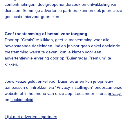
Over Buienradar
contentmetingen, doelgroepenonderzoek en ontwikkeling van
diensten. Sommige advertentie partners kunnen ook je precieze
geolocatie hiervoor gebruiken.
Bedrijfsgegevens
Veelgestelde vragen
Geef toestemming of betaal voor toegang
Door op "Gratis" te klikken, geef je toestemming voor alle
Contact
bovenstaande doeleinden. Indien je voor geen enkel doeleinde
Toegankelijkheid
toestemming wenst te geven, kun je kiezen voor een
advertentievrije ervaring door op “Buienradar Premium” te
Gebruikersvoorwaarden
klikken.
Adverteren
Buienradar Team
Jouw keuze geldt enkel voor Buienradar en kun je opnieuw
aanpassen of intrekken via “Privacy-instellingen” onderaan onze
Privacy beleid
website of in het menu van onze app. Lees meer in ons
privacy-
en
cookiebeleid
.
Cookie beleid
Privacy instellingen
Lijst met advertentiepartners
Gratis weerdata