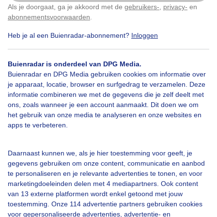
Als je doorgaat, ga je akkoord met de
gebruikers-
,
privacy-
en
Klik
hier
om dit aan te passen
abonnementsvoorwaarden
.
Heb je al een Buienradar-abonnement?
Inloggen
Zomer
Wolken
Buienradar is onderdeel van DPG Media.
Buienradar en DPG Media gebruiken cookies om informatie over
je apparaat, locatie, browser en surfgedrag te verzamelen. Deze
Bekijk slideshow
informatie combineren we met de gegevens die je zelf deelt met
ons, zoals wanneer je een account aanmaakt. Dit doen we om
het gebruik van onze media te analyseren en onze websites en
apps te verbeteren.
Een moment geduld aub...
Daarnaast kunnen we, als je hier toestemming voor geeft, je
gegevens gebruiken om onze content, communicatie en aanbod
te personaliseren en je relevante advertenties te tonen, en voor
marketingdoeleinden delen met 4 mediapartners. Ook content
van 13 externe platformen wordt enkel getoond met jouw
toestemming. Onze 114 advertentie partners gebruiken cookies
voor gepersonaliseerde advertenties, advertentie- en