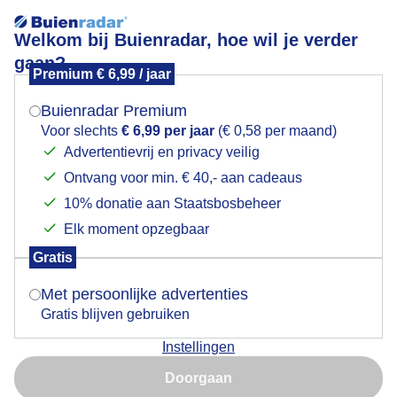
Welkom bij Buienradar, hoe wil je verder
gaan?
Premium € 6,99 / jaar
Mogen we je locatie gebruiken voor het
Dreigende lucht
weer?
Buienradar Premium
Voor slechts
€ 6,99 per jaar
(€ 0,58 per maand)
Advertentievrij en privacy veilig
Ontvang voor min. € 40,- aan cadeaus
Indien je hier nog geen akkoord op hebt gegeven,
verschijnt er zo een pop-up uit je browser waarin
10% donatie aan Staatsbosbeheer
deze toestemming gevraagd wordt.
Elk moment opzegbaar
Gratis
Is goed, toon de popup
Met persoonlijke advertenties
Gratis blijven gebruiken
Mooie lucht, maar beetje spannend als je op de fiets
Instellingen
zit
Nu niet, misschien later
Doorgaan
Door: Wendy Koole-de Feijter
Gemaakt: 04-05-2026, 59x bekeken
Gebruik je Safari en wil je niet elke dag deze pop-up zien?