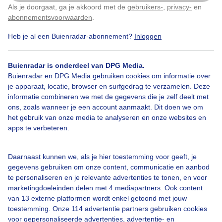
Zojuist
Als je doorgaat, ga je akkoord met de
gebruikers-
,
privacy-
en
Klik
hier
om dit aan te passen
abonnementsvoorwaarden
.
Door: Dilia van Zon
Gemaakt: 04-05-2026, 50x bekeken
Heb je al een Buienradar-abonnement?
Inloggen
Buienradar is onderdeel van DPG Media.
Buienradar en DPG Media gebruiken cookies om informatie over
Regendruppeltjes
Dauwdruppels
Regen
je apparaat, locatie, browser en surfgedrag te verzamelen. Deze
informatie combineren we met de gegevens die je zelf deelt met
ons, zoals wanneer je een account aanmaakt. Dit doen we om
Bekijk slideshow
het gebruik van onze media te analyseren en onze websites en
apps te verbeteren.
Daarnaast kunnen we, als je hier toestemming voor geeft, je
gegevens gebruiken om onze content, communicatie en aanbod
te personaliseren en je relevante advertenties te tonen, en voor
Een moment geduld aub...
marketingdoeleinden delen met 4 mediapartners. Ook content
van 13 externe platformen wordt enkel getoond met jouw
toestemming. Onze 114 advertentie partners gebruiken cookies
voor gepersonaliseerde advertenties, advertentie- en