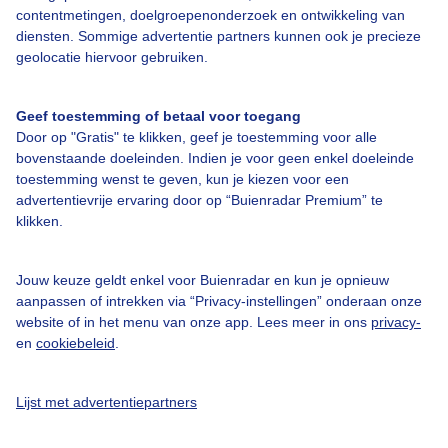
contentmetingen, doelgroepenonderzoek en ontwikkeling van
diensten. Sommige advertentie partners kunnen ook je precieze
geolocatie hiervoor gebruiken.
Over Buienradar
Geef toestemming of betaal voor toegang
Bedrijfsgegevens
Door op "Gratis" te klikken, geef je toestemming voor alle
bovenstaande doeleinden. Indien je voor geen enkel doeleinde
Veelgestelde vragen
toestemming wenst te geven, kun je kiezen voor een
Contact
advertentievrije ervaring door op “Buienradar Premium” te
klikken.
Toegankelijkheid
Gebruikersvoorwaarden
Jouw keuze geldt enkel voor Buienradar en kun je opnieuw
aanpassen of intrekken via “Privacy-instellingen” onderaan onze
Adverteren
website of in het menu van onze app. Lees meer in ons
privacy-
Buienradar Team
en
cookiebeleid
.
Privacy beleid
Lijst met advertentiepartners
Cookie beleid
Privacy instellingen