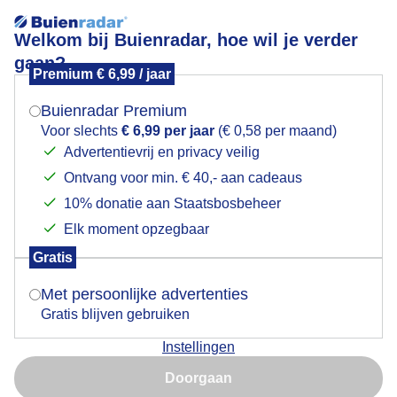
Welkom bij Buienradar, hoe wil je verder
gaan?
Premium € 6,99 / jaar
Mogen we je locatie gebruiken voor het
Regendruppeltjes
weer?
Buienradar Premium
Voor slechts
€ 6,99 per jaar
(€ 0,58 per maand)
Advertentievrij en privacy veilig
Ontvang voor min. € 40,- aan cadeaus
Indien je hier nog geen akkoord op hebt gegeven,
verschijnt er zo een pop-up uit je browser waarin
10% donatie aan Staatsbosbeheer
deze toestemming gevraagd wordt.
Elk moment opzegbaar
Gratis
Is goed, toon de popup
Met persoonlijke advertenties
Gratis blijven gebruiken
Instellingen
Nu niet, misschien later
Doorgaan
Gebruik je Safari en wil je niet elke dag deze pop-up zien?