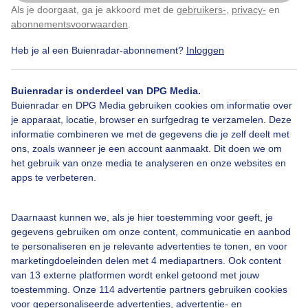
Als je doorgaat, ga je akkoord met de
gebruikers-
,
privacy-
en
Klik
hier
om dit aan te passen
abonnementsvoorwaarden
.
Heb je al een Buienradar-abonnement?
Inloggen
#vollemaan
#maan
#tulpen
Buienradar is onderdeel van DPG Media.
Buienradar en DPG Media gebruiken cookies om informatie over
je apparaat, locatie, browser en surfgedrag te verzamelen. Deze
Bekijk slideshow
informatie combineren we met de gegevens die je zelf deelt met
ons, zoals wanneer je een account aanmaakt. Dit doen we om
het gebruik van onze media te analyseren en onze websites en
apps te verbeteren.
Een moment geduld aub...
Daarnaast kunnen we, als je hier toestemming voor geeft, je
gegevens gebruiken om onze content, communicatie en aanbod
te personaliseren en je relevante advertenties te tonen, en voor
marketingdoeleinden delen met 4 mediapartners. Ook content
van 13 externe platformen wordt enkel getoond met jouw
toestemming. Onze 114 advertentie partners gebruiken cookies
voor gepersonaliseerde advertenties, advertentie- en