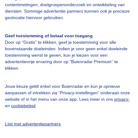
Over Buienradar
contentmetingen, doelgroepenonderzoek en ontwikkeling van
diensten. Sommige advertentie partners kunnen ook je precieze
geolocatie hiervoor gebruiken.
Bedrijfsgegevens
Veelgestelde vragen
Geef toestemming of betaal voor toegang
Door op "Gratis" te klikken, geef je toestemming voor alle
Contact
bovenstaande doeleinden. Indien je voor geen enkel doeleinde
Toegankelijkheid
toestemming wenst te geven, kun je kiezen voor een
advertentievrije ervaring door op “Buienradar Premium” te
Gebruikersvoorwaarden
klikken.
Adverteren
Buienradar Team
Jouw keuze geldt enkel voor Buienradar en kun je opnieuw
aanpassen of intrekken via “Privacy-instellingen” onderaan onze
Privacy beleid
website of in het menu van onze app. Lees meer in ons
privacy-
en
cookiebeleid
.
Cookie beleid
Privacy instellingen
Lijst met advertentiepartners
Gratis weerdata