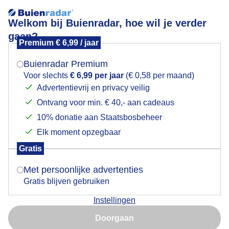
Welkom bij Buienradar, hoe wil je verder
gaan?
Premium € 6,99 / jaar
Mogen we je locatie gebruiken voor het
Opkomst volle maan bij Kloosterburen
weer?
Buienradar Premium
Voor slechts
€ 6,99 per jaar
(€ 0,58 per maand)
Advertentievrij en privacy veilig
Ontvang voor min. € 40,- aan cadeaus
Indien je hier nog geen akkoord op hebt gegeven,
verschijnt er zo een pop-up uit je browser waarin
10% donatie aan Staatsbosbeheer
deze toestemming gevraagd wordt.
Elk moment opzegbaar
Gratis
Is goed, toon de popup
Met persoonlijke advertenties
Gratis blijven gebruiken
Opkomst volle maan bij Kloosterburen gisteravond.
Instellingen
Met (nog) bloeiende tulpen..
Nu niet, misschien later
Doorgaan
Door: Tim Zijlstra
Gemaakt: 02-05-2026, 69x bekeken
Gebruik je Safari en wil je niet elke dag deze pop-up zien?