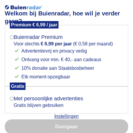
Welkom bij Buienradar, hoe wil je verder
gaan?
Premium € 6,99 / jaar
Mogen we je locatie gebruiken voor het
Lees meer.
weer?
Buienradar Premium
Opkomst volle maan bij Kloosterburen
Voor slechts
€ 6,99 per jaar
(€ 0,58 per maand)
Advertentievrij en privacy veilig
Ontvang voor min. € 40,- aan cadeaus
Indien je hier nog geen akkoord op hebt gegeven,
verschijnt er zo een pop-up uit je browser waarin
10% donatie aan Staatsbosbeheer
deze toestemming gevraagd wordt.
Elk moment opzegbaar
Gratis
Is goed, toon de popup
Met persoonlijke advertenties
Gratis blijven gebruiken
Instellingen
Nu niet, misschien later
Opkomst volle maan met tulpenvelden.
Doorgaan
Gebruik je Safari en wil je niet elke dag deze pop-up zien?