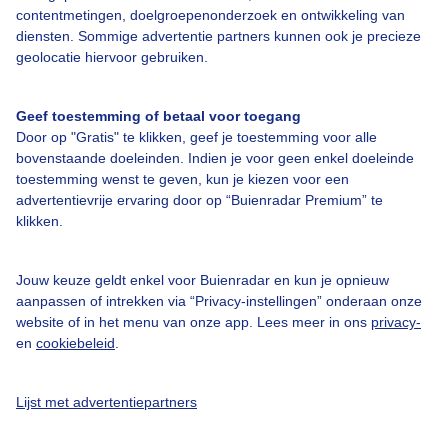
contentmetingen, doelgroepenonderzoek en ontwikkeling van
diensten. Sommige advertentie partners kunnen ook je precieze
Over Buienradar
geolocatie hiervoor gebruiken.
Bedrijfsgegevens
Geef toestemming of betaal voor toegang
Veelgestelde vragen
Door op "Gratis" te klikken, geef je toestemming voor alle
bovenstaande doeleinden. Indien je voor geen enkel doeleinde
Contact
toestemming wenst te geven, kun je kiezen voor een
advertentievrije ervaring door op “Buienradar Premium” te
Toegankelijkheid
klikken.
Gebruikersvoorwaarden
Adverteren
Jouw keuze geldt enkel voor Buienradar en kun je opnieuw
aanpassen of intrekken via “Privacy-instellingen” onderaan onze
Buienradar Team
website of in het menu van onze app. Lees meer in ons
privacy-
Privacy beleid
en
cookiebeleid
.
Cookie beleid
Lijst met advertentiepartners
Privacy instellingen
Gratis weerdata