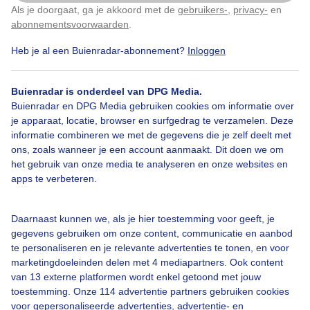
Als je doorgaat, ga je akkoord met de
gebruikers-
,
privacy-
en
Klik
hier
om dit aan te passen
Door: Tim Zijlstra
Gemaakt: 02-05-2026, 73x bekeken
abonnementsvoorwaarden
.
Heb je al een Buienradar-abonnement?
Inloggen
#vollemaan
#maan
#tulpen
Buienradar is onderdeel van DPG Media.
Buienradar en DPG Media gebruiken cookies om informatie over
je apparaat, locatie, browser en surfgedrag te verzamelen. Deze
informatie combineren we met de gegevens die je zelf deelt met
Bekijk slideshow
ons, zoals wanneer je een account aanmaakt. Dit doen we om
het gebruik van onze media te analyseren en onze websites en
apps te verbeteren.
Daarnaast kunnen we, als je hier toestemming voor geeft, je
Een moment geduld aub...
gegevens gebruiken om onze content, communicatie en aanbod
te personaliseren en je relevante advertenties te tonen, en voor
marketingdoeleinden delen met 4 mediapartners. Ook content
van 13 externe platformen wordt enkel getoond met jouw
toestemming. Onze 114 advertentie partners gebruiken cookies
voor gepersonaliseerde advertenties, advertentie- en