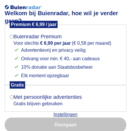
Welkom bij Buienradar, hoe wil je verder
gaan?
Premium € 6,99 / jaar
Mogen we je locatie gebruiken voor het
Een lekkere fris duik of een rondje met fiets
weer?
Buienradar Premium
Voor slechts
€ 6,99 per jaar
(€ 0,58 per maand)
Advertentievrij en privacy veilig
Ontvang voor min. € 40,- aan cadeaus
Indien je hier nog geen akkoord op hebt gegeven,
verschijnt er zo een pop-up uit je browser waarin
10% donatie aan Staatsbosbeheer
deze toestemming gevraagd wordt.
Elk moment opzegbaar
Gratis
Is goed, toon de popup
Met persoonlijke advertenties
Gratis blijven gebruiken
Instellingen
Nu niet, misschien later
Doorgaan
Gebruik je Safari en wil je niet elke dag deze pop-up zien?