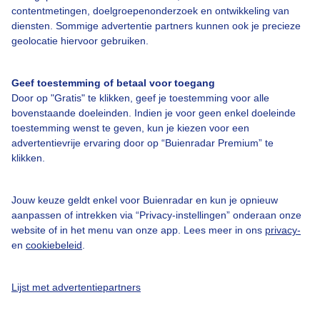
contentmetingen, doelgroepenonderzoek en ontwikkeling van
diensten. Sommige advertentie partners kunnen ook je precieze
geolocatie hiervoor gebruiken.
Over Buienradar
Geef toestemming of betaal voor toegang
Door op "Gratis" te klikken, geef je toestemming voor alle
Bedrijfsgegevens
bovenstaande doeleinden. Indien je voor geen enkel doeleinde
toestemming wenst te geven, kun je kiezen voor een
Veelgestelde vragen
advertentievrije ervaring door op “Buienradar Premium” te
Contact
klikken.
Toegankelijkheid
Jouw keuze geldt enkel voor Buienradar en kun je opnieuw
Gebruikersvoorwaarden
aanpassen of intrekken via “Privacy-instellingen” onderaan onze
website of in het menu van onze app. Lees meer in ons
privacy-
Adverteren
en
cookiebeleid
.
Buienradar Team
Privacy beleid
Lijst met advertentiepartners
Cookie beleid