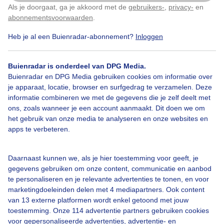
Vanmorgen De één zwemt een rondje de de sloot en de
Als je doorgaat, ga je akkoord met de
gebruikers-
,
privacy-
en
Klik
hier
om dit aan te passen
andere gaat eropuit op de fiets
abonnementsvoorwaarden
.
Heb je al een Buienradar-abonnement?
Inloggen
Door: Dilia van Zon
Gemaakt: 01-05-2026, 84x bekeken
Buienradar is onderdeel van DPG Media.
Buienradar en DPG Media gebruiken cookies om informatie over
Zwemster
Fietsers
Eropuit
je apparaat, locatie, browser en surfgedrag te verzamelen. Deze
informatie combineren we met de gegevens die je zelf deelt met
ons, zoals wanneer je een account aanmaakt. Dit doen we om
het gebruik van onze media te analyseren en onze websites en
Bekijk slideshow
apps te verbeteren.
Daarnaast kunnen we, als je hier toestemming voor geeft, je
gegevens gebruiken om onze content, communicatie en aanbod
te personaliseren en je relevante advertenties te tonen, en voor
marketingdoeleinden delen met 4 mediapartners. Ook content
Een moment geduld aub...
van 13 externe platformen wordt enkel getoond met jouw
toestemming. Onze 114 advertentie partners gebruiken cookies
voor gepersonaliseerde advertenties, advertentie- en