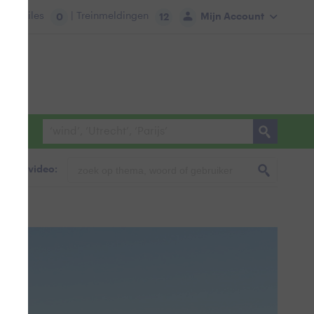
tie:
Files
| Treinmeldingen
Mijn Account
0
12
foto & video: