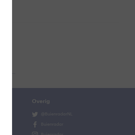
 aub...
Overig
@BuienradarNL
Buienradar
Buienradar