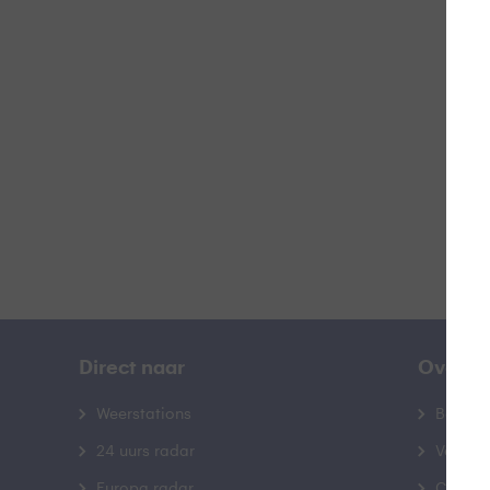
Z
B
Direct naar
Over B
Weerstations
Bedrij
24 uurs radar
Veelge
Europa radar
Contac