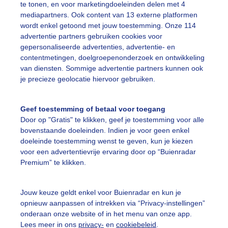
te tonen, en voor marketingdoeleinden delen met 4
mediapartners. Ook content van 13 externe platformen
omersestranddrukte
Zonovergotenzomersedag
wordt enkel getoond met jouw toestemming. Onze 114
advertentie partners gebruiken cookies voor
gepersonaliseerde advertenties, advertentie- en
ekijk slideshow
contentmetingen, doelgroepenonderzoek en ontwikkeling
van diensten. Sommige advertentie partners kunnen ook
je precieze geolocatie hiervoor gebruiken.
Geef toestemming of betaal voor toegang
Door op "Gratis" te klikken, geef je toestemming voor alle
Een moment geduld
bovenstaande doeleinden. Indien je voor geen enkel
doeleinde toestemming wenst te geven, kun je kiezen
voor een advertentievrije ervaring door op “Buienradar
Premium” te klikken.
uienradar
Mijn weer
Jouw keuze geldt enkel voor Buienradar en kun je
fsgegevens
De Bilt
opnieuw aanpassen of intrekken via “Privacy-instellingen”
stelde vragen
onderaan onze website of in het menu van onze app.
Lees meer in ons
privacy-
en
cookiebeleid
.
t