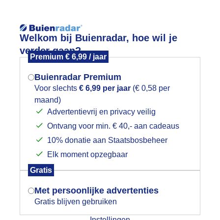
Reisinforma
Welkom bij Buienradar, hoe wil je
verder gaan?
Premium € 6,99 / jaar
Buienradar Premium
Voor slechts
€ 6,99 per jaar
(€ 0,58 per
wijd
Foto en video
Weerzine
maand)
Mogen we je locatie gebruiken voor
Advertentievrij en privacy veilig
het weer?
Zoeken in 
Ontvang voor min. € 40,- aan cadeaus
10% donatie aan Staatsbosbeheer
omerse stranddrukte
Elk moment opzegbaar
Indien je hier nog geen akkoord op hebt
Gratis
gegeven, verschijnt er zo een pop-up uit
je browser waarin deze toestemming
Met persoonlijke advertenties
gevraagd wordt.
Gratis blijven gebruiken
Instellingen