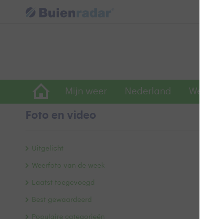
Mijn weer
Nederland
Wereld
Foto en video
Z
Uitgelicht
Weerfoto van de week
Laatst toegevoegd
Best gewaardeerd
Populaire categorieën