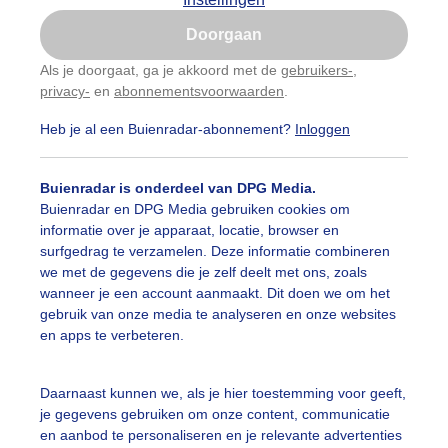
Is goed, toon de popup
Doorgaan
Nu niet, misschien later
Als je doorgaat, ga je akkoord met de
gebruikers-
,
privacy-
en
abonnementsvoorwaarden
.
Gebruik je Safari en wil je niet elke dag deze pop-up
zien?
Heb je al een Buienradar-abonnement?
Inloggen
Klik
hier
om dit aan te passen
Buienradar is onderdeel van DPG Media.
Buienradar en DPG Media gebruiken cookies om
informatie over je apparaat, locatie, browser en
surfgedrag te verzamelen. Deze informatie combineren
we met de gegevens die je zelf deelt met ons, zoals
wanneer je een account aanmaakt. Dit doen we om het
gebruik van onze media te analyseren en onze websites
en apps te verbeteren.
merse stranddrukte op deze prachtig zonovergoten zomer
Daarnaast kunnen we, als je hier toestemming voor geeft,
je gegevens gebruiken om onze content, communicatie
r: ria brasser
Gemaakt: 01-05-2026, 26x bekeken
en aanbod te personaliseren en je relevante advertenties