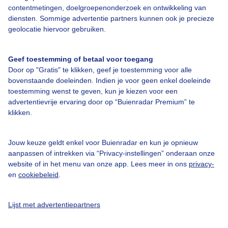
Over Buienradar
contentmetingen, doelgroepenonderzoek en ontwikkeling van
diensten. Sommige advertentie partners kunnen ook je precieze
geolocatie hiervoor gebruiken.
Bedrijfsgegevens
Veelgestelde vragen
Geef toestemming of betaal voor toegang
Contact
Door op "Gratis" te klikken, geef je toestemming voor alle
bovenstaande doeleinden. Indien je voor geen enkel doeleinde
Toegankelijkheid
toestemming wenst te geven, kun je kiezen voor een
advertentievrije ervaring door op “Buienradar Premium” te
Gebruikersvoorwaarden
klikken.
Adverteren
Buienradar Team
Jouw keuze geldt enkel voor Buienradar en kun je opnieuw
aanpassen of intrekken via “Privacy-instellingen” onderaan onze
Privacy beleid
website of in het menu van onze app. Lees meer in ons
privacy-
Cookie beleid
en
cookiebeleid
.
Privacy instellingen
Lijst met advertentiepartners
Gratis weerdata