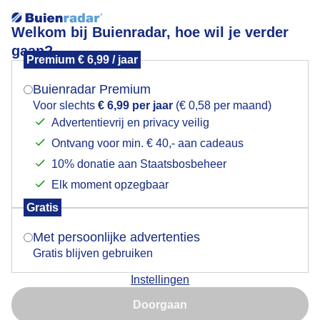
Welkom bij Buienradar, hoe wil je verder
gaan?
Premium € 6,99 / jaar
Mogen we je locatie gebruiken voor het
Gerookte Maansopkomst
weer?
Buienradar Premium
Voor slechts
€ 6,99 per jaar
(€ 0,58 per maand)
Advertentievrij en privacy veilig
Ontvang voor min. € 40,- aan cadeaus
Indien je hier nog geen akkoord op hebt gegeven,
verschijnt er zo een pop-up uit je browser waarin
10% donatie aan Staatsbosbeheer
deze toestemming gevraagd wordt.
Elk moment opzegbaar
Gratis
Is goed, toon de popup
Met persoonlijke advertenties
Gratis blijven gebruiken
Maan komt op uit de rook .
Instellingen
Nu niet, misschien later
Door: Henri
Gemaakt: 30-04-2026, 180x bekeken
Doorgaan
Gebruik je Safari en wil je niet elke dag deze pop-up zien?