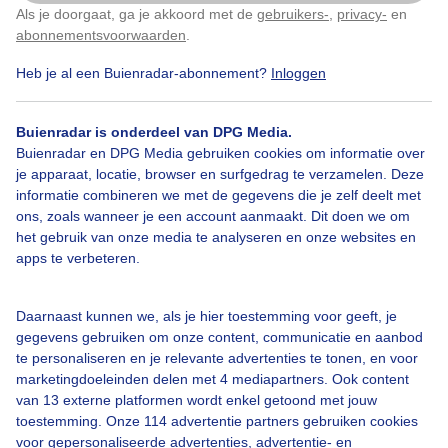
Als je doorgaat, ga je akkoord met de
gebruikers-
,
privacy-
en
Klik
hier
om dit aan te passen
abonnementsvoorwaarden
.
3
Heb je al een Buienradar-abonnement?
Inloggen
Rook
Vollemaan
Zonsondergang
Buienradar is onderdeel van DPG Media.
Buienradar en DPG Media gebruiken cookies om informatie over
Bekijk slideshow
je apparaat, locatie, browser en surfgedrag te verzamelen. Deze
informatie combineren we met de gegevens die je zelf deelt met
ons, zoals wanneer je een account aanmaakt. Dit doen we om
het gebruik van onze media te analyseren en onze websites en
apps te verbeteren.
Een moment geduld aub...
Daarnaast kunnen we, als je hier toestemming voor geeft, je
gegevens gebruiken om onze content, communicatie en aanbod
te personaliseren en je relevante advertenties te tonen, en voor
marketingdoeleinden delen met 4 mediapartners. Ook content
van 13 externe platformen wordt enkel getoond met jouw
toestemming. Onze 114 advertentie partners gebruiken cookies
voor gepersonaliseerde advertenties, advertentie- en