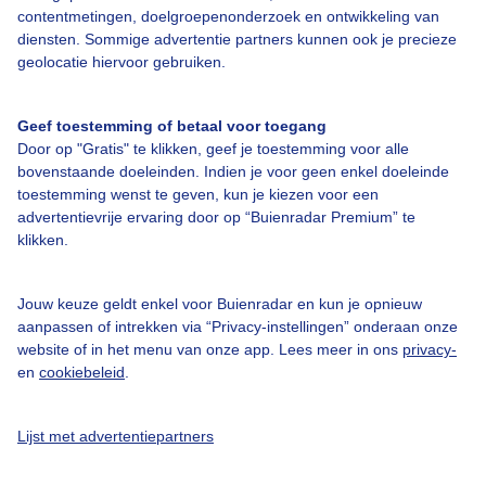
contentmetingen, doelgroepenonderzoek en ontwikkeling van
diensten. Sommige advertentie partners kunnen ook je precieze
Bedrijfsgegevens
geolocatie hiervoor gebruiken.
Veelgestelde vragen
Geef toestemming of betaal voor toegang
Contact
Door op "Gratis" te klikken, geef je toestemming voor alle
Toegankelijkheid
bovenstaande doeleinden. Indien je voor geen enkel doeleinde
toestemming wenst te geven, kun je kiezen voor een
Gebruikersvoorwaarden
advertentievrije ervaring door op “Buienradar Premium” te
klikken.
Adverteren
Buienradar Team
Jouw keuze geldt enkel voor Buienradar en kun je opnieuw
Privacy beleid
aanpassen of intrekken via “Privacy-instellingen” onderaan onze
website of in het menu van onze app. Lees meer in ons
privacy-
Cookie beleid
en
cookiebeleid
.
Privacy instellingen
Gratis weerdata
Lijst met advertentiepartners
@BuienradarNL