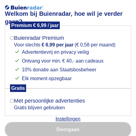
Welkom bij Buienradar, hoe wil je verder
gaan?
Premium € 6,99 / jaar
Mogen we je locatie gebruiken voor het
Koolwitje geniet van de nectar in de tuinjudaspenning
weer?
Buienradar Premium
Voor slechts
€ 6,99 per jaar
(€ 0,58 per maand)
Advertentievrij en privacy veilig
Ontvang voor min. € 40,- aan cadeaus
Indien je hier nog geen akkoord op hebt gegeven,
verschijnt er zo een pop-up uit je browser waarin
10% donatie aan Staatsbosbeheer
deze toestemming gevraagd wordt.
Elk moment opzegbaar
Gratis
Is goed, toon de popup
Met persoonlijke advertenties
Gratis blijven gebruiken
Wel moeilijk hoor om te blijven zitten met die wind
Instellingen
Nu niet, misschien later
Door: Astrid Wiessner Hoog
Gemaakt: 30-04-2026, 26x bekeken
Doorgaan
Gebruik je Safari en wil je niet elke dag deze pop-up zien?