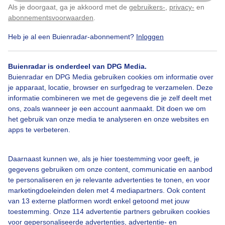
Als je doorgaat, ga je akkoord met de
gebruikers-
,
privacy-
en
Klik
hier
om dit aan te passen
abonnementsvoorwaarden
.
Heb je al een Buienradar-abonnement?
Inloggen
Koolwitje
Tuinjudaspenning
Lente
Buienradar is onderdeel van DPG Media.
Buienradar en DPG Media gebruiken cookies om informatie over
Bekijk slideshow
je apparaat, locatie, browser en surfgedrag te verzamelen. Deze
informatie combineren we met de gegevens die je zelf deelt met
ons, zoals wanneer je een account aanmaakt. Dit doen we om
het gebruik van onze media te analyseren en onze websites en
apps te verbeteren.
Een moment geduld aub...
Daarnaast kunnen we, als je hier toestemming voor geeft, je
gegevens gebruiken om onze content, communicatie en aanbod
te personaliseren en je relevante advertenties te tonen, en voor
marketingdoeleinden delen met 4 mediapartners. Ook content
van 13 externe platformen wordt enkel getoond met jouw
toestemming. Onze 114 advertentie partners gebruiken cookies
voor gepersonaliseerde advertenties, advertentie- en
Over Buienradar