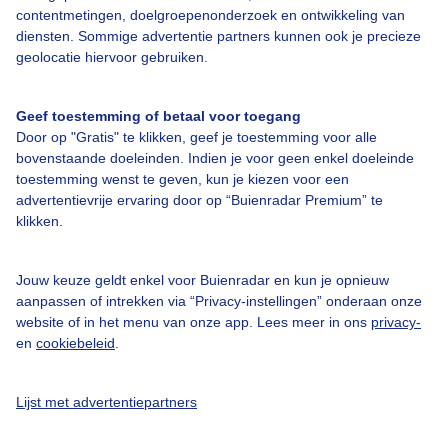
contentmetingen, doelgroepenonderzoek en ontwikkeling van
diensten. Sommige advertentie partners kunnen ook je precieze
Bedrijfsgegevens
geolocatie hiervoor gebruiken.
Veelgestelde vragen
Geef toestemming of betaal voor toegang
Contact
Door op "Gratis" te klikken, geef je toestemming voor alle
Toegankelijkheid
bovenstaande doeleinden. Indien je voor geen enkel doeleinde
toestemming wenst te geven, kun je kiezen voor een
Gebruikersvoorwaarden
advertentievrije ervaring door op “Buienradar Premium” te
klikken.
Adverteren
Buienradar Team
Jouw keuze geldt enkel voor Buienradar en kun je opnieuw
Privacy beleid
aanpassen of intrekken via “Privacy-instellingen” onderaan onze
website of in het menu van onze app. Lees meer in ons
privacy-
Cookie beleid
en
cookiebeleid
.
Privacy instellingen
Gratis weerdata
Lijst met advertentiepartners
@BuienradarNL