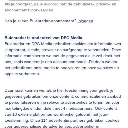
Als je doorgaat, ga je akkoord met de
gebruikers-
,
privacy-
en
Klik
hier
om dit aan te passen
abonnementsvoorwaarden
.
Heb je al een Buienradar-abonnement?
Inloggen
Natuurbrand
Hardewind
Buienradar is onderdeel van DPG Media.
Buienradar en DPG Media gebruiken cookies om informatie over
Bekijk slideshow
je apparaat, locatie, browser en surfgedrag te verzamelen. Deze
informatie combineren we met de gegevens die je zelf deelt met
ons, zoals wanneer je een account aanmaakt. Dit doen we om
het gebruik van onze media te analyseren en onze websites en
apps te verbeteren.
Een moment geduld aub...
Daarnaast kunnen we, als je hier toestemming voor geeft, je
gegevens gebruiken om onze content, communicatie en aanbod
te personaliseren en je relevante advertenties te tonen, en voor
marketingdoeleinden delen met 4 mediapartners. Ook content
van 13 externe platformen wordt enkel getoond met jouw
toestemming. Onze 114 advertentie partners gebruiken cookies
voor gepersonaliseerde advertenties, advertentie- en
Over Buienradar