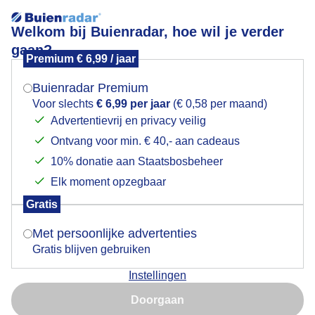
Welkom bij Buienradar, hoe wil je verder
gaan?
Premium € 6,99 / jaar
Mogen we je locatie gebruiken voor het
Heftige natuurbrand vanuit Nunspeet te zien
weer?
Buienradar Premium
Voor slechts
€ 6,99 per jaar
(€ 0,58 per maand)
Advertentievrij en privacy veilig
Ontvang voor min. € 40,- aan cadeaus
Indien je hier nog geen akkoord op hebt gegeven,
verschijnt er zo een pop-up uit je browser waarin
10% donatie aan Staatsbosbeheer
deze toestemming gevraagd wordt.
Elk moment opzegbaar
Gratis
Is goed, toon de popup
Met persoonlijke advertenties
Gratis blijven gebruiken
Natuurbrand in 't Harde
Instellingen
Nu niet, misschien later
Door: Regina Vastenhout
Gemaakt: 29-04-2026, 139x bekeken
Doorgaan
Gebruik je Safari en wil je niet elke dag deze pop-up zien?