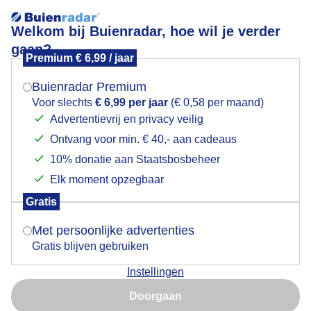
Welkom bij Buienradar, hoe wil je verder
gaan?
Premium € 6,99 / jaar
Mogen we je locatie gebruiken voor het
Lees meer.
weer?
Buienradar Premium
Gele kwikstaart
Voor slechts
€ 6,99 per jaar
(€ 0,58 per maand)
Advertentievrij en privacy veilig
Ontvang voor min. € 40,- aan cadeaus
Indien je hier nog geen akkoord op hebt gegeven,
verschijnt er zo een pop-up uit je browser waarin
10% donatie aan Staatsbosbeheer
deze toestemming gevraagd wordt.
Elk moment opzegbaar
Gratis
Is goed, toon de popup
Met persoonlijke advertenties
Gratis blijven gebruiken
Instellingen
Nu niet, misschien later
Broedt van eind april tot in juli. Heeft doorgaans één
Doorgaan
of twee legsels met meestal 4-6 eieren. Broedduur:
Gebruik je Safari en wil je niet elke dag deze pop-up zien?