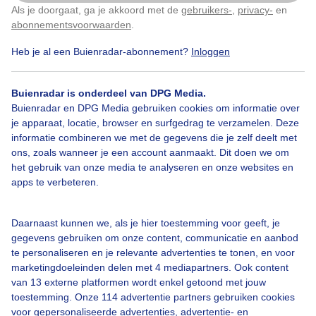
12-14 dagen. De gele kwikstaart maakt zijn nest goed
Als je doorgaat, ga je akkoord met de
gebruikers-
,
privacy-
en
Klik
hier
om dit aan te passen
verstopt op de grond. De jongen blijven 10-13 dagen
abonnementsvoorwaarden
.
op het nest. Daarna kunnen ze binnen enkele dagen
goed vliegen.
Heb je al een Buienradar-abonnement?
Inloggen
Door: Regina Vastenhout
Gemaakt: 27-04-2026, 154x bekeken
Buienradar is onderdeel van DPG Media.
Buienradar en DPG Media gebruiken cookies om informatie over
je apparaat, locatie, browser en surfgedrag te verzamelen. Deze
informatie combineren we met de gegevens die je zelf deelt met
ons, zoals wanneer je een account aanmaakt. Dit doen we om
Gelekwikstaart
het gebruik van onze media te analyseren en onze websites en
apps te verbeteren.
Bekijk slideshow
Daarnaast kunnen we, als je hier toestemming voor geeft, je
gegevens gebruiken om onze content, communicatie en aanbod
te personaliseren en je relevante advertenties te tonen, en voor
marketingdoeleinden delen met 4 mediapartners. Ook content
van 13 externe platformen wordt enkel getoond met jouw
toestemming. Onze 114 advertentie partners gebruiken cookies
Een moment geduld aub...
voor gepersonaliseerde advertenties, advertentie- en