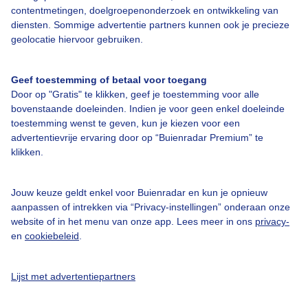
contentmetingen, doelgroepenonderzoek en ontwikkeling van
diensten. Sommige advertentie partners kunnen ook je precieze
geolocatie hiervoor gebruiken.
Geef toestemming of betaal voor toegang
Door op "Gratis" te klikken, geef je toestemming voor alle
Over Buienradar
bovenstaande doeleinden. Indien je voor geen enkel doeleinde
toestemming wenst te geven, kun je kiezen voor een
Bedrijfsgegevens
advertentievrije ervaring door op “Buienradar Premium” te
klikken.
Veelgestelde vragen
Contact
Jouw keuze geldt enkel voor Buienradar en kun je opnieuw
aanpassen of intrekken via “Privacy-instellingen” onderaan onze
Toegankelijkheid
website of in het menu van onze app. Lees meer in ons
privacy-
Gebruikersvoorwaarden
en
cookiebeleid
.
Adverteren
Lijst met advertentiepartners
Buienradar Team
Privacy beleid