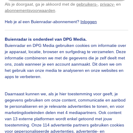
Als je doorgaat, ga je akkoord met de
gebruikers-
,
privacy-
en
Klik
hier
om dit aan te passen
abonnementsvoorwaarden
.
Door: Toon Boons
Gemaakt: 25-04-2026, 24x bekeken
Heb je al een Buienradar-abonnement?
Inloggen
Buienradar is onderdeel van DPG Media.
Paard
Kraaien
Dieren
Buienradar en DPG Media gebruiken cookies om informatie over
je apparaat, locatie, browser en surfgedrag te verzamelen. Deze
informatie combineren we met de gegevens die je zelf deelt met
ons, zoals wanneer je een account aanmaakt. Dit doen we om
Bekijk slideshow
het gebruik van onze media te analyseren en onze websites en
apps te verbeteren.
Daarnaast kunnen we, als je hier toestemming voor geeft, je
gegevens gebruiken om onze content, communicatie en aanbod
Een moment geduld aub...
te personaliseren en je relevante advertenties te tonen, en voor
marketingdoeleinden delen met 4 mediapartners. Ook content
van 13 externe platformen wordt enkel getoond met jouw
toestemming. Onze 114 advertentie partners gebruiken cookies
voor gepersonaliseerde advertenties, advertentie- en