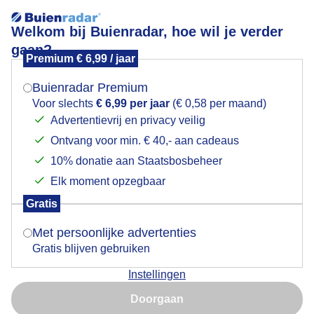
Welkom bij Buienradar, hoe wil je verder
gaan?
Premium € 6,99 / jaar
Mogen we je locatie gebruiken voor het
Lees meer.
weer?
Buienradar Premium
Kraaien op zijn of haar rug
Voor slechts
€ 6,99 per jaar
(€ 0,58 per maand)
Advertentievrij en privacy veilig
Ontvang voor min. € 40,- aan cadeaus
Indien je hier nog geen akkoord op hebt gegeven,
verschijnt er zo een pop-up uit je browser waarin
10% donatie aan Staatsbosbeheer
deze toestemming gevraagd wordt.
Elk moment opzegbaar
Gratis
Is goed, toon de popup
Met persoonlijke advertenties
Gratis blijven gebruiken
Instellingen
Nu niet, misschien later
Plukken van paardenhaar voor het bouwen van hun
Doorgaan
nest.
Gebruik je Safari en wil je niet elke dag deze pop-up zien?