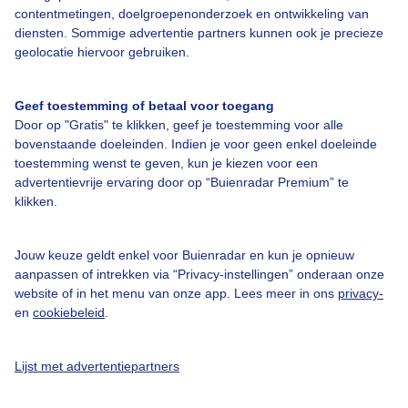
contentmetingen, doelgroepenonderzoek en ontwikkeling van
diensten. Sommige advertentie partners kunnen ook je precieze
geolocatie hiervoor gebruiken.
Over Buienradar
Geef toestemming of betaal voor toegang
Bedrijfsgegevens
Door op "Gratis" te klikken, geef je toestemming voor alle
Veelgestelde vragen
bovenstaande doeleinden. Indien je voor geen enkel doeleinde
toestemming wenst te geven, kun je kiezen voor een
Contact
advertentievrije ervaring door op “Buienradar Premium” te
Toegankelijkheid
klikken.
Gebruikersvoorwaarden
Jouw keuze geldt enkel voor Buienradar en kun je opnieuw
Adverteren
aanpassen of intrekken via “Privacy-instellingen” onderaan onze
website of in het menu van onze app. Lees meer in ons
privacy-
Buienradar Team
en
cookiebeleid
.
Privacy beleid
Cookie beleid
Lijst met advertentiepartners
Privacy instellingen