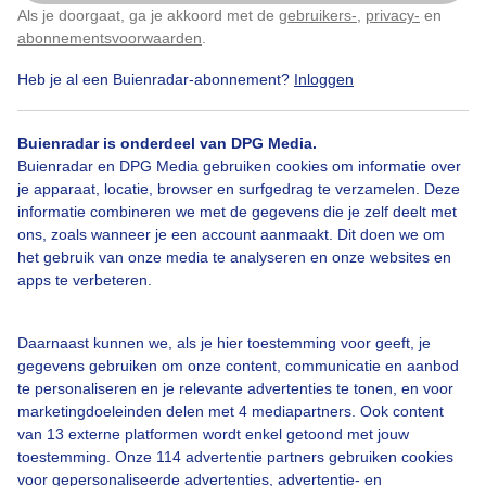
Als je doorgaat, ga je akkoord met de
gebruikers-
,
privacy-
en
Klik
hier
om dit aan te passen
abonnementsvoorwaarden
.
Heb je al een Buienradar-abonnement?
Inloggen
Magnolia
Strakblauw
Lente
Buienradar is onderdeel van DPG Media.
Buienradar en DPG Media gebruiken cookies om informatie over
je apparaat, locatie, browser en surfgedrag te verzamelen. Deze
Bekijk slideshow
informatie combineren we met de gegevens die je zelf deelt met
ons, zoals wanneer je een account aanmaakt. Dit doen we om
het gebruik van onze media te analyseren en onze websites en
apps te verbeteren.
Een moment geduld aub...
Daarnaast kunnen we, als je hier toestemming voor geeft, je
gegevens gebruiken om onze content, communicatie en aanbod
te personaliseren en je relevante advertenties te tonen, en voor
marketingdoeleinden delen met 4 mediapartners. Ook content
van 13 externe platformen wordt enkel getoond met jouw
toestemming. Onze 114 advertentie partners gebruiken cookies
voor gepersonaliseerde advertenties, advertentie- en