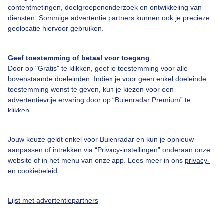
Over Buienradar
contentmetingen, doelgroepenonderzoek en ontwikkeling van
diensten. Sommige advertentie partners kunnen ook je precieze
geolocatie hiervoor gebruiken.
Bedrijfsgegevens
Veelgestelde vragen
Geef toestemming of betaal voor toegang
Door op "Gratis" te klikken, geef je toestemming voor alle
Contact
bovenstaande doeleinden. Indien je voor geen enkel doeleinde
Toegankelijkheid
toestemming wenst te geven, kun je kiezen voor een
advertentievrije ervaring door op “Buienradar Premium” te
Gebruikersvoorwaarden
klikken.
Adverteren
Buienradar Team
Jouw keuze geldt enkel voor Buienradar en kun je opnieuw
aanpassen of intrekken via “Privacy-instellingen” onderaan onze
Privacy beleid
website of in het menu van onze app. Lees meer in ons
privacy-
en
cookiebeleid
.
Cookie beleid
Privacy instellingen
Lijst met advertentiepartners
Gratis weerdata