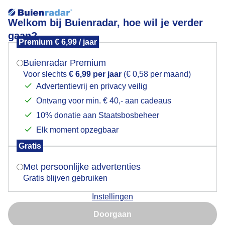
Welkom bij Buienradar, hoe wil je verder
gaan?
Premium € 6,99 / jaar
Mogen we je locatie gebruiken voor het
Magnolia in bloei
weer?
Buienradar Premium
Voor slechts
€ 6,99 per jaar
(€ 0,58 per maand)
Advertentievrij en privacy veilig
Ontvang voor min. € 40,- aan cadeaus
Indien je hier nog geen akkoord op hebt gegeven,
verschijnt er zo een pop-up uit je browser waarin
10% donatie aan Staatsbosbeheer
deze toestemming gevraagd wordt.
Elk moment opzegbaar
Gratis
Is goed, toon de popup
Met persoonlijke advertenties
Gratis blijven gebruiken
Strak blauwe lucht in combinatie met kleurige
Instellingen
magnolia spat van het scherm
Nu niet, misschien later
Doorgaan
Door: Toon Boons
Gemaakt: 24-04-2026, 53x bekeken
Gebruik je Safari en wil je niet elke dag deze pop-up zien?